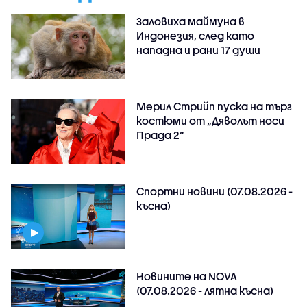
Заловиха маймуна в
Индонезия, след като
нападна и рани 17 души
Мерил Стрийп пуска на търг
костюми от „Дяволът носи
Прада 2“
Спортни новини (07.08.2026 -
късна)
Новините на NOVA
(07.08.2026 - лятна късна)