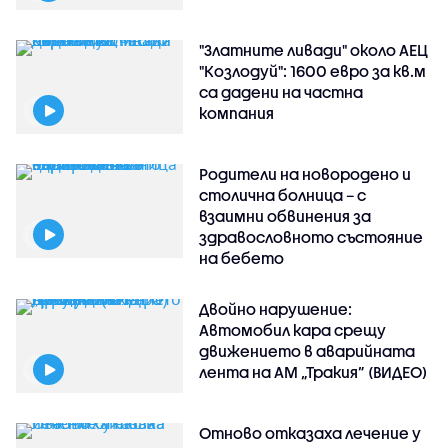
"Златните ливади" около АЕЦ
"Козлодуй": 1600 евро за кв.м
са дадени на частна
компания
Родители на новородено и
столична болница – с
взаимни обвинения за
здравословното състояние
на бебето
Двойно нарушение:
Автомобил кара срещу
движението в аварийната
лента на АМ „Тракия” (ВИДЕО)
Отново отказаха лечение у