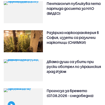
Пентагонът публикува пета
партида досиета за НЛО
(ВИДЕО)
Разкриха наркооранжерия в
София, иззети са различни
наркотици (СНИМКИ)
Двама души са убити при
руски обстрeл по украинския
град Изюм
Прогноза за времето
(07.08.2026 - следобедна)