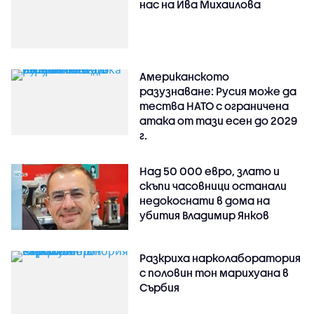
нас на Ива Михаилова
Американското
разузнаване: Русия може да
тества НАТО с ограничена
атака от тази есен до 2029
г.
Над 50 000 евро, злато и
скъпи часовници останали
недокоснати в дома на
убития Владимир Янков
Разкриха нарколаборатория
с половин тон марихуана в
Сърбия