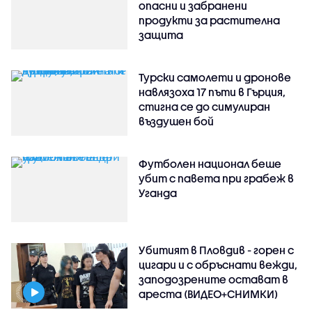
опасни и забранени
продукти за растителна
защита
Турски самолети и дронове
навлязоха 17 пъти в Гърция,
стигна се до симулиран
въздушен бой
Футболен национал беше
убит с павета при грабеж в
Уганда
Убитият в Пловдив - горен с
цигари и с обръснати вежди,
заподозрените остават в
ареста (ВИДЕО+СНИМКИ)