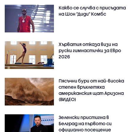
Какво се случва с присъдата
на Шон "Диди" Комбс
Хърватия отказа визи на
руски гимнастички за Евро
2026
Пясъчни бури от най-висока
степен връхлетяха
американския щат Аризона
(ВИДЕО)
Зеленски пристигна в
Белград на първото си
официално посещение