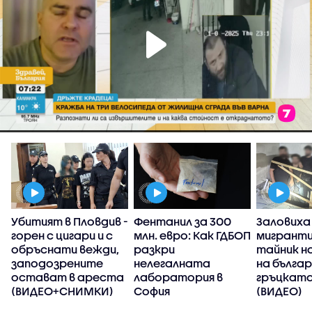
Убитият в Пловдив -
Фентанил за 300
Заловиха
горен с цигари и с
млн. евро: Как ГДБОП
мигранти
обръснати вежди,
разкри
тайник н
заподозрените
нелегалната
на бълга
остават в ареста
лаборатория в
гръцката
(ВИДЕО+СНИМКИ)
София
(ВИДЕО)