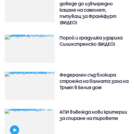
доведе до извънредно
кацане на самолет,
пътуващ за Франкфурт
(ВИДЕО)
Порой и градушка удариха
Силинстренско (ВИДЕО)
Федерален съд блокира
строежа на балната зала на
Тръмп в Белия дом
АПИ въвежда нови критерии
за спиране на тировете