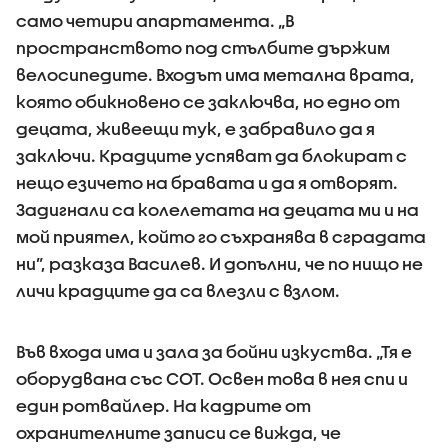
само четири апартамента. „В
пространството под стълбите държим
велосипедите. Входът има метална врата,
която обикновено се заключва, но едно от
децата, живеещи тук, е забравило да я
заключи. Крадците успяват да блокират с
нещо езичето на бравата и да я отворят.
Задигнали са колелетата на децата ми и на
мой приятел, който го съхранява в сградата
ни”, разказа Василев. И допълни, че по нищо не
личи крадците да са влезли с взлом.
Във входа има и зала за бойни изкуства. „Тя е
оборудвана със СОТ. Освен това в нея спи и
един ротвайлер. На кадрите от
охранителните записи се вижда, че