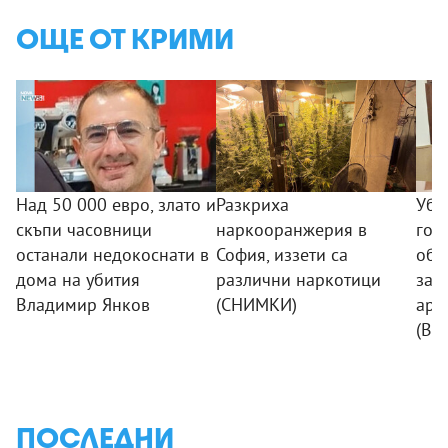
ОЩЕ ОТ КРИМИ
Над 50 000 евро, злато и
Разкриха
Уби
скъпи часовници
наркооранжерия в
гор
останали недокоснати в
София, иззети са
обр
дома на убития
различни наркотици
зап
Владимир Янков
(СНИМКИ)
аре
(ВИ
ПОСЛЕДНИ