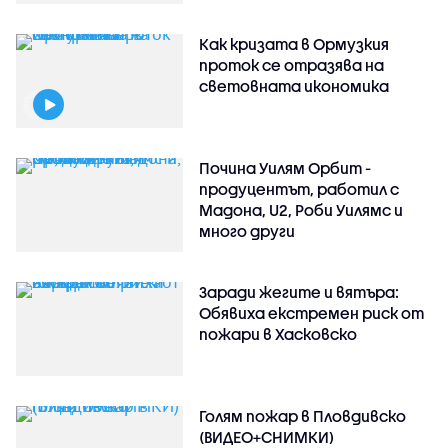
Как кризата в Ормузкия
проток се отразява на
световната икономика
Почина Уилям Орбит -
продуцентът, работил с
Мадона, U2, Роби Уилямс и
много други
Заради жегите и вятъра:
Обявиха екстремен риск от
пожари в Хасковско
Голям пожар в Пловдивско
(ВИДЕО+СНИМКИ)