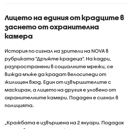
Лицето на единия от крадците в
заснето от охранителна
камера
История по сигнал на зрители на NOVA в
рубриката "Дръжте крадеца". На кадри,
разпространени в социалните мрежи, се
вижда мъже да крадат велосипеди от
жилищен вход. Един от извършителите с
маскиран, а лицето на другия е уловено от
охранителните камери. Подаден е сигнал в
полицията.
„Кражбата е извършена на 2 януари. Подадох