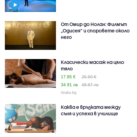
От Омир до Нолан: Филмът
„Одисея” и споровете около
него
Класически масаж на цяло
тяло
17.85 €
25.50 €
34.91 лв
49.87 лв
Grabo.bg
Каква е връзката между
съня и успеха в училище