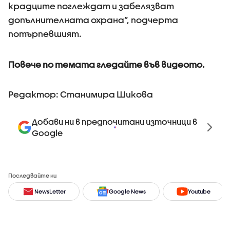
крадците поглеждат и забелязват
допълнителната охрана”, подчерта
потърпевшият.
Повече по темата гледайте във видеото.
Редактор: Станимира Шикова
Добави ни в предпочитани източници в
Google
Последвайте ни
NewsLetter
Google News
Youtube