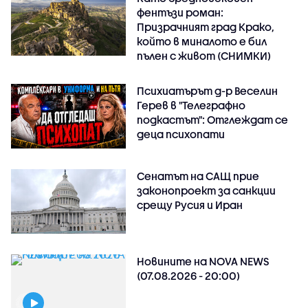
фентъзи роман:
Призрачният град Крако,
който в миналото е бил
пълен с живот (СНИМКИ)
Психиатърът д-р Веселин
Герев в "Телеграфно
подкастът": Отглеждат се
деца психопати
Сенатът на САЩ прие
законопроект за санкции
срещу Русия и Иран
Новините на NOVA NEWS
(07.08.2026 - 20:00)