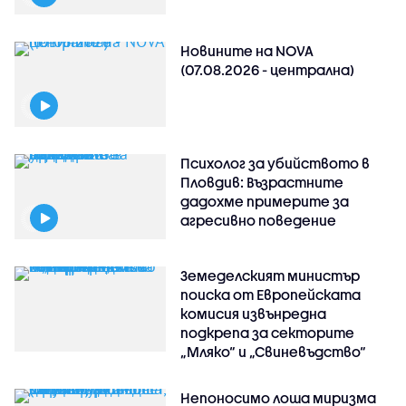
Новините на NOVA
(07.08.2026 - централна)
Психолог за убийството в
Пловдив: Възрастните
дадохме примерите за
агресивно поведение
Земеделският министър
поиска от Европейската
комисия извънредна
подкрепа за секторите
„Мляко“ и „Свиневъдство“
Непоносимо лоша миризма