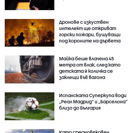
Дронове с изкуствен
интелект ще откриват
горски пожари, бушуващи
под короните на дървета
Майка беше влачена 45
метра от влак, след като
детската ѝ количка се
заклещи във вагона
Испанската Суперкупа води
„Реал Мадрид“ и „Барселона“
близо до България
Като средновековен