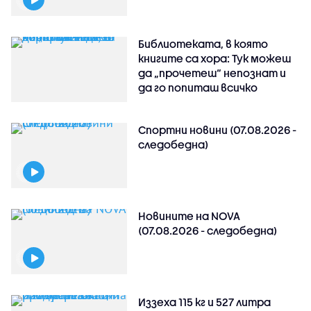
Библиотеката, в която
книгите са хора: Тук можеш
да „прочетеш“ непознат и
да го попиташ всичко
Спортни новини (07.08.2026 -
следобедна)
Новините на NOVA
(07.08.2026 - следобедна)
Иззеха 115 кг и 527 литра