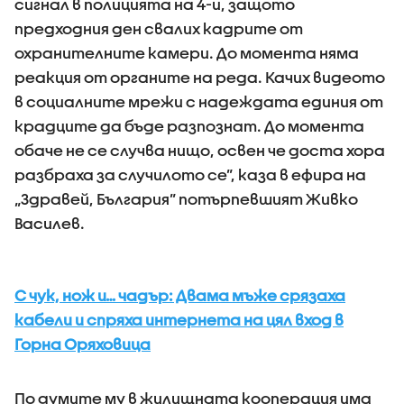
сигнал в полицията на 4-и, защото
предходния ден свалих кадрите от
охранителните камери. До момента няма
реакция от органите на реда. Качих видеото
в социалните мрежи с надеждата единия от
крадците да бъде разпознат. До момента
обаче не се случва нищо, освен че доста хора
разбраха за случилото се”, каза в ефира на
„Здравей, България” потърпевшият Живко
Василев.
С чук, нож и… чадър: Двама мъже срязаха
кабели и спряха интернета на цял вход в
Горна Оряховица
По думите му в жилищната кооперация има