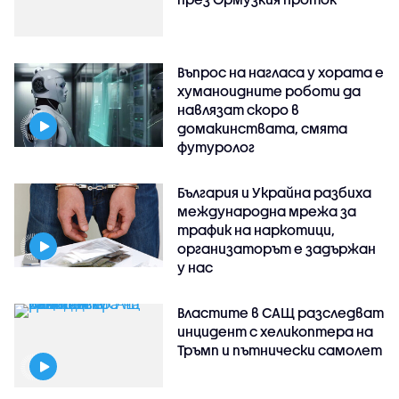
Въпрос на нагласа у хората е
хуманоидните роботи да
навлязат скоро в
домакинствата, смята
футуролог
България и Украйна разбиха
международна мрежа за
трафик на наркотици,
организаторът е задържан
у нас
Властите в САЩ разследват
инцидент с хеликоптера на
Тръмп и пътнически самолет