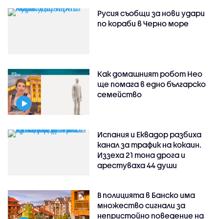
Русия съобщи за нови удари
по кораби в Черно море
Как домашният робот Нео
ще помага в едно българско
семейство
Испания и Еквадор разбиха
канал за трафик на кокаин.
Иззеха 21 тона дрога и
арестуваха 44 души
В полицията в Банско има
множество сигнали за
непристойно поведение на