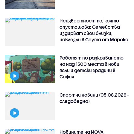
Неизвестността, която
опустошава: Семейства
издирват свои близки,
навлезли в Сеута от Мароко
Работят по разкриването
на над 1500 места в нови
ясли и детски градини в
София
Спортни новини (05.08.2026 -
следобедна)
Новините на NOVA