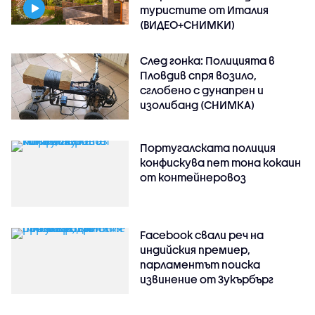
туристите от Италия
(ВИДЕО+СНИМКИ)
След гонка: Полицията в
Пловдив спря возило,
сглобено с дунапрен и
изолибанд (СНИМКА)
Португалската полиция
конфискува пет тона кокаин
от контейнеровоз
Facebook свали реч на
индийския премиер,
парламентът поиска
извинение от Зукърбърг