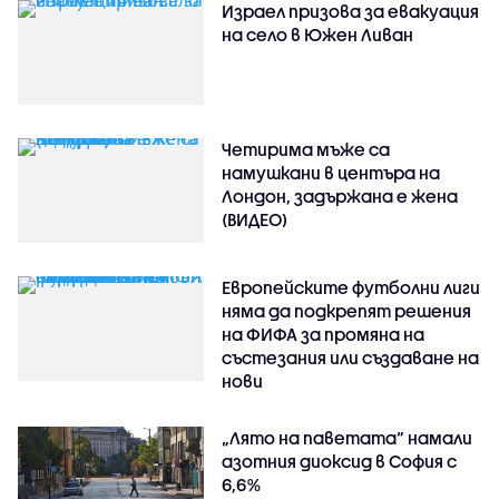
Израел призова за евакуация
на село в Южен Ливан
Четирима мъже са
намушкани в центъра на
Лондон, задържана е жена
(ВИДЕО)
Европейските футболни лиги
няма да подкрепят решения
на ФИФА за промяна на
състезания или създаване на
нови
„Лято на паветата“ намали
азотния диоксид в София с
6,6%