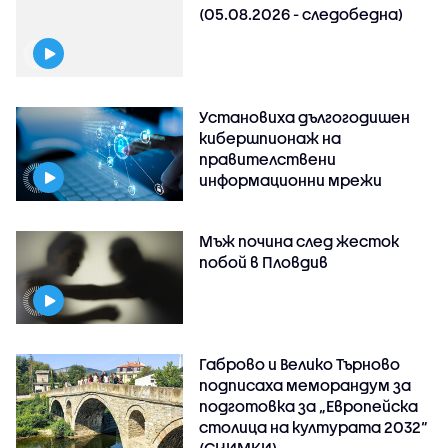
(05.08.2026 - следобедна)
Установиха дългогодишен
кибершпионаж на
правителствени
информационни мрежи
Мъж почина след жесток
побой в Пловдив
Габрово и Велико Търново
подписаха меморандум за
подготовка за „Европейска
столица на културата 2032“