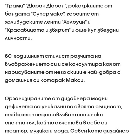
"Грами" "Дюран Дюран", рокаджиите от
бандата "Супермакс", героите от
холивудските ленти "Хелоуин" и
"Красавицата и звярът" и още куп звездни
личности.
60-годишният стилист разчита на
въображението си и се консултира коя от
нарисуваните от него скици е най-добра с
домашния си котарак Макси.
Организираните от дизайнера модни
дефилета са уникални по своята същност,
тъй като представляват истински
спектакъл, който съчетава в себе си
театър, музика и мода. Освен като дизайнер