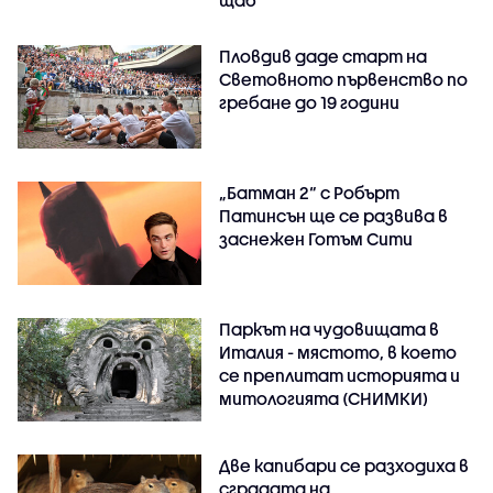
Пловдив даде старт на
Световното първенство по
гребане до 19 години
„Батман 2“ с Робърт
Патинсън ще се развива в
заснежен Готъм Сити
Паркът на чудовищата в
Италия - мястото, в което
се преплитат историята и
митологията (СНИМКИ)
Две капибари се разходиха в
сградата на