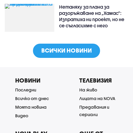
Нетаняху за плана за
разоръжаване на „Хамас“:
Изпратиха ни проект, но не
се съгласихме с него
ВСИЧКИ НОВИНИ
НОВИНИ
ТЕЛЕВИЗИЯ
Последни
На живо
Всичко от днес
Лицата на NOVA
Моята новина
Предавания и
сериали
Видео