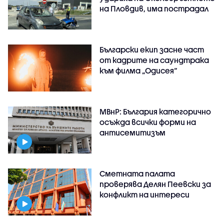
на Пловдив, има пострадал
Български екип засне част
от кадрите на саундтрака
към филма „Одисея“
МВнР: България категорично
осъжда всички форми на
антисемитизъм
Сметната палата
проверява Делян Пеевски за
конфликт на интереси