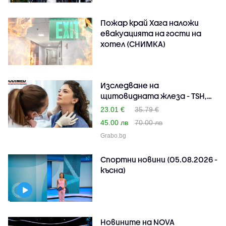
Пожар край Хага наложи
евакуацията на гости на
хотел (СНИМКА)
Изследване на
щитовидната жлеза - TSH,
FT3, ..
23.01 €
35.79 €
45.00 лв
70.00 лв
Grabo.bg
Спортни новини (05.08.2026 -
късна)
Новините на NOVA