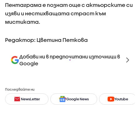
Пентаграма е познат още с актьорските си
изяви и нестихващата страст към
мистиката.
Редактор: Цветина Петкова
Добави ни в предпочитани източници в
Google
Последвайте ни
NewsLetter
Google News
Youtube