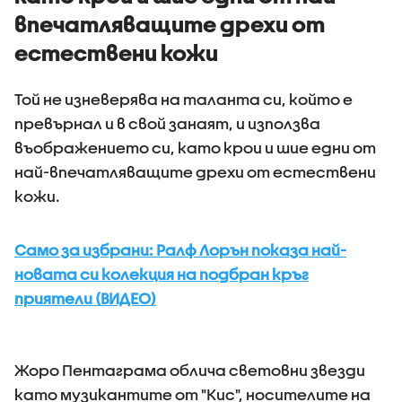
впечатляващите дрехи от
естествени кожи
Toй не изневерява на таланта си, който е
превърнал и в свой занаят, и използва
въображението си, като крои и шие едни от
най-впечатляващите дрехи от естествени
кожи.
Само за избрани: Ралф Лорън показа най-
новата си колекция на подбран кръг
приятели (ВИДЕО)
Жоро Пентаграма облича световни звезди
като музикантите от "Кис", носителите на