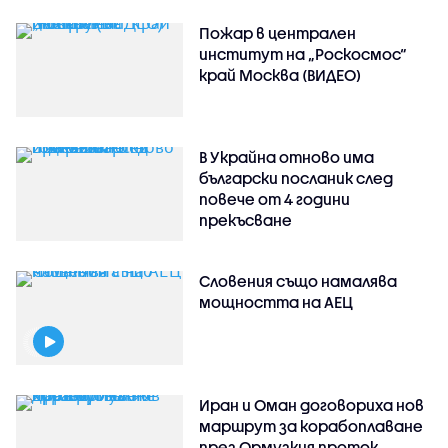
Пожар в централен
институт на „Роскосмос“
край Москва (ВИДЕО)
В Украйна отново има
български посланик след
повече от 4 години
прекъсване
Словения също намалява
мощността на АЕЦ
Иран и Оман договориха нов
маршрут за корабоплаване
през Ормузкия проток