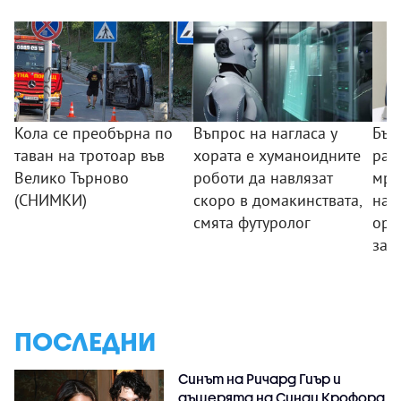
Кола се преобърна по
Въпрос на нагласа у
Бъл
таван на тротоар във
хората е хуманоидните
раз
Велико Търново
роботи да навлязат
мре
(СНИМКИ)
скоро в домакинствата,
нар
смята футуролог
орг
зад
ПОСЛЕДНИ
Синът на Ричард Гиър и
дъщерята на Синди Крофорд