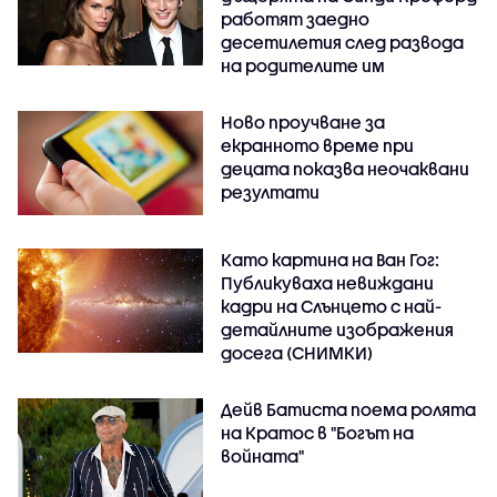
работят заедно
десетилетия след развода
на родителите им
Ново проучване за
екранното време при
децата показва неочаквани
резултати
Като картина на Ван Гог:
Публикуваха невиждани
кадри на Слънцето с най-
детайлните изображения
досега (СНИМКИ)
Дейв Батиста поема ролята
на Кратос в "Богът на
войната"