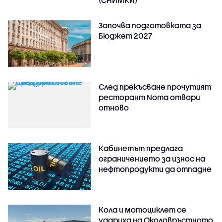
(СНИМКИ)
Започва подготовката за
Бюджет 2027
След прекъсване прочутият
ресторант Noma отвори
отново
Кабинетът предлага
ограничението за износ на
нефтопродукти да отпадне
Кола и мотоциклет се
удариха на Околовръстното