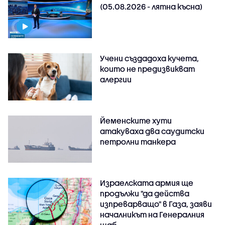
(05.08.2026 - лятна късна)
Учени създадоха кучета,
които не предизвикват
алергии
Йеменските хути
атакуваха два саудитски
петролни танкера
Израелската армия ще
продължи "да действа
изпреварващо" в Газа, заяви
началникът на Генералния
щаб