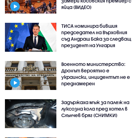
замери косовския премиер с
яйца (ВИДЕО)
ТИСА номинира бившия
председател на Върховния
съд Андраш Бака за следващ
президент на Унгария
Военното министерство:
Дронът вероятно е
украински, инцидентът не е
преднамерен
Задържаха мъж за палеж на
луксозна кола пред хотел в
Слънчев бряг (СНИМКИ)