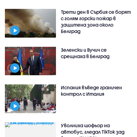
Трети ден в Сърбия се борят
с голям горски пожар в
защитена зона около
Белград
Зеленски и Вучич се
срещнаха в Белград
Испания въведе граничен
контрол с Италия
Уволниха шофьор на
автобус, гледал TikTok зад