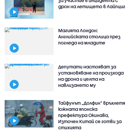
за участие в инцидента с
дрон на летището в Лайпциг
Магията Лондон:
Английската столица през
погледа на младите
Депутати настояват за
установяване на произхода
на дрона и целта на
навлизането му
Тайфунът „Долфин” връхлетя
южната японска
префектура Окинава,
Източен Китай се готви за
стихията