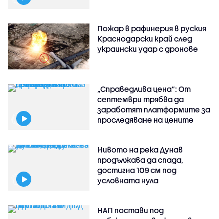
Пожар в рафинерия в руския
Краснодарски край след
украински удар с дронове
„Справедлива цена“: От
септември трябва да
заработят платформите за
проследяване на цените
Нивото на река Дунав
продължава да спада,
достигна 109 см под
условната нула
НАП постави под