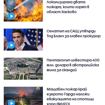
Локализираха двата
пожара, които горят в
област Хасково
Сенатът на САЩ утвърди
Тод Бланч за главен прокурор
Пентагонът инвестира 400
млн. долара в австралийска
мина за скандий
Мащабен пожар край
езерото Гарда наложи
евакуацията на стотици
хора (ВИДЕО)