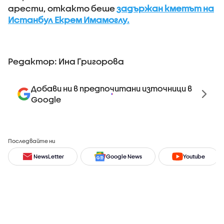
арести, откакто беше
задържан кметът на
Истанбул Екрем Имамоглу.
Редактор: Ина Григорова
Добави ни в предпочитани източници в
Google
Последвайте ни
NewsLetter
Google News
Youtube