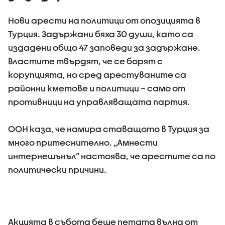
Нови арести на политици от опозицията в
Турция. Задържани бяха 30 души, като са
издадени общо 47 заповеди за задържане.
Властите твърдят, че се борят с
корупцията, но сред арестуваните са
районни кметове и политици – само от
противници на управляващата партия.
ООН каза, че намира ставащото в Турция за
много притеснително. „Амнести
интернешънъл” настоява, че арестите са по
политически причини.
Акцията в събота беше петата вълна от