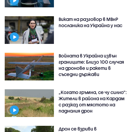
Викат на разговор в МВнР
посланика на Украйна у нас
Войната в Украйна извън
границите: Близо 100 случая
на дронове и ракети в
съседни държави
„Когато гръмна, се чу силно“:
Жители в района на Кардам
с разказ от мястото на
падналия дрон
Дрон се взриви в