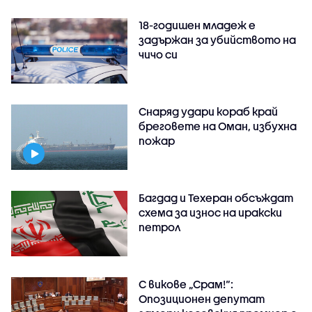
18-годишен младеж е
задържан за убийството на
чичо си
Снаряд удари кораб край
бреговете на Оман, избухна
пожар
Багдад и Техеран обсъждат
схема за износ на иракски
петрол
С викове „Срам!“:
Опозиционен депутат