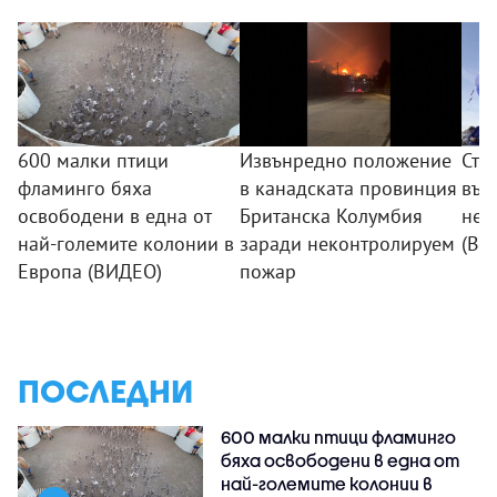
600 малки птици
Извънредно положение
Сто
фламинго бяха
в канадската провинция
въз
освободени в една от
Британска Колумбия
неб
най-големите колонии в
заради неконтролируем
(ВИ
Европа (ВИДЕО)
пожар
ПОСЛЕДНИ
600 малки птици фламинго
бяха освободени в една от
най-големите колонии в