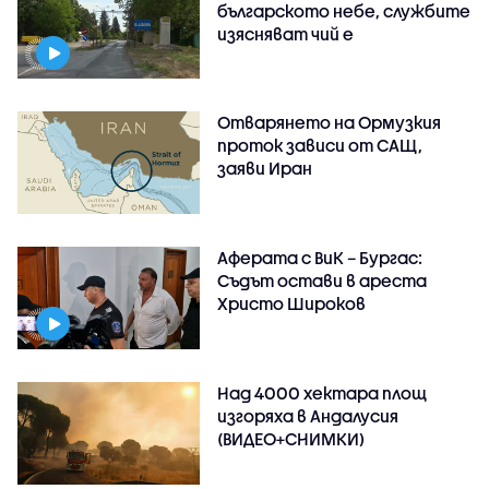
българското небе, службите
изясняват чий е
Отварянето на Ормузкия
проток зависи от САЩ,
заяви Иран
Аферата с ВиК – Бургас:
Съдът остави в ареста
Христо Широков
Над 4000 хектара площ
изгоряха в Андалусия
(ВИДЕО+СНИМКИ)