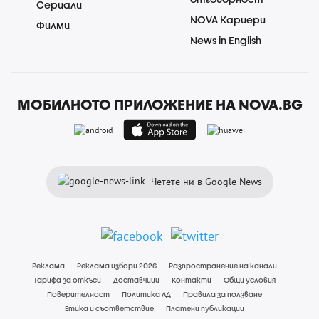
Сериали
NOVA Кариери
Филми
News in English
МОБИЛНОТО ПРИЛОЖЕНИЕ НА NOVA.BG
Четете ни в Google News
Реклама
Реклама избори 2026
Разпространение на канали
Тарифа за откъси
Доставчици
Контакти
Общи условия
Поверителност
Политика ЛД
Правила за ползване
Етика и съответствие
Платени публикации