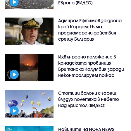
Европа (ВИДЕО)
Адмирал Ефтимов за дрона
край Кардам: Няма
преднамерени действия
срещу България
Извънредно положение в
канадската провинция
Британска Колумбия заради
неконтролируем пожар
Стотици балони с горещ
въздух полетяха в небето
над Бристол (ВИДЕО)
Новините на NOVA NEWS