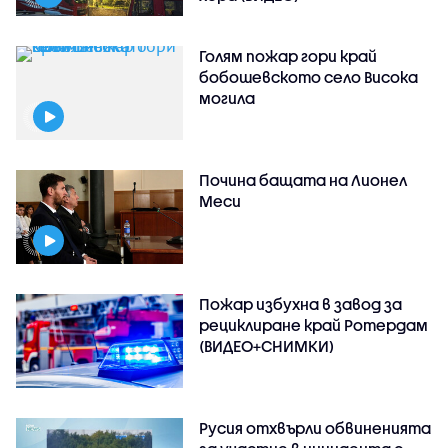
Голям пожар гори край
бобошевското село Висока
могила
Почина бащата на Лионел
Меси
Пожар избухна в завод за
рециклиране край Ротердам
(ВИДЕО+СНИМКИ)
Русия отхвърли обвиненията