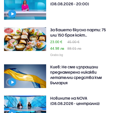
(08.08.2026 - 20:00)
За вашето вкусно парти: 75
или 150 броя кокт..
23.00 €
45.00 €
44.98 лв
88.01 лв
Grabo.bg
Киев: Не сме изпращали
преднамерено никакви
летателни средства към
България
Новините на NOVA
(08.08.2026 - централна)