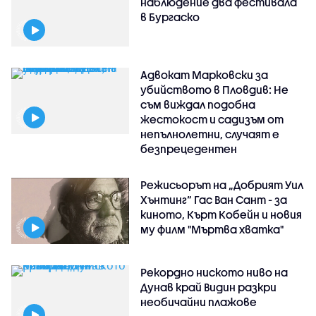
наблюдение два фестивала
в Бургаско
Адвокат Марковски за
убийството в Пловдив: Не
съм виждал подобна
жестокост и садизъм от
непълнолетни, случаят е
безпрецедентен
Режисьорът на „Добрият Уил
Хънтинг“ Гас Ван Сант - за
киното, Кърт Кобейн и новия
му филм "Мъртва хватка"
Рекордно ниското ниво на
Дунав край Видин разкри
необичайни плажове