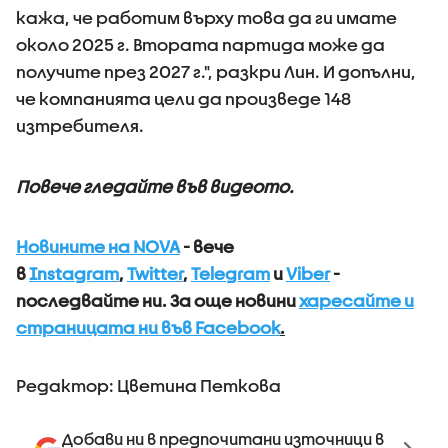
кажа, че работим върху това да ги имате
около 2025 г. Втората партида може да
получите през 2027 г.", разкри Лин. И допълни,
че компанията цели да произведе 148
изтребителя.
Повече гледайте във видеото.
Новините на NOVA
- вече
в
Instagram
,
Twitter
,
Telegram
и
Viber
-
последвайте ни.
За още новини
харесайте и
страницата ни във Facebook
.
Редактор: Цветина Петкова
Добави ни в предпочитани източници в