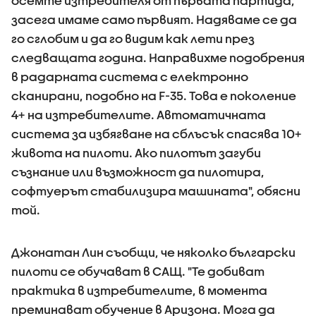
осемте изтребителя от първата партида,
засега имаме само първият. Надяваме се да
го сглобим и да го видим как лети през
следващата година. Направихме подобрения
в радарната система с електронно
сканирани, подобно на F-35. Това е поколение
4+ на изтребителите. Автоматичната
система за избягване на сблъсък спасява 10+
живота на пилоти. Ако пилотът загуби
съзнание или възможност да пилотира,
софтуерът стабилизира машината", обясни
той.
Джонатан Лин съобщи, че няколко български
пилоти се обучават в САЩ. "Те добиват
практика в изтребителите, в момента
преминават обучение в Аризона. Мога да