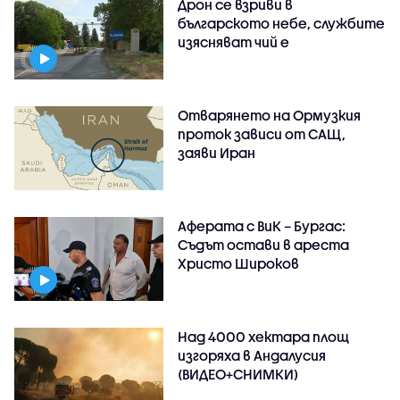
Дрон се взриви в
българското небе, службите
изясняват чий е
Отварянето на Ормузкия
проток зависи от САЩ,
заяви Иран
Аферата с ВиК – Бургас:
Съдът остави в ареста
Христо Широков
Над 4000 хектара площ
изгоряха в Андалусия
(ВИДЕО+СНИМКИ)