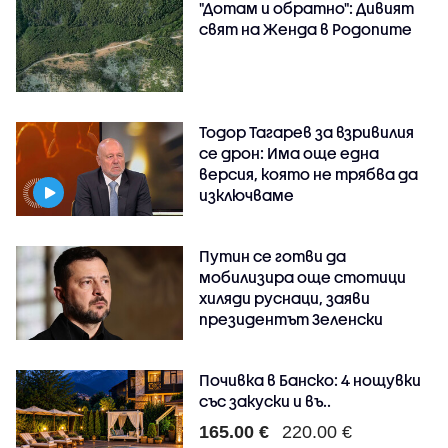
"Дотам и обратно": Дивият
свят на Женда в Родопите
Тодор Тагарев за взривилия
се дрон: Има още една
версия, която не трябва да
изключваме
Путин се готви да
мобилизира още стотици
хиляди руснаци, заяви
президентът Зеленски
Почивка в Банско: 4 нощувки
със закуски и въ..
165.00 €
220.00 €