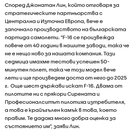
Според Джонатан Лин, който отговаря за
стратегическите партньорства с
Централна и Източна Европа, вече е
започнало производството на българската
партида самолети. "F-16 се произвежда
повече от 40 години в нашите заводи, така че
не е нещо ново за нашата компания. Тази
седмица имахме тестови успешен 50-
минутен полет, така че този модел вече
лети и ще произведем доста от него до 2025
г. Още шест държави искат F-16. Двама от
пилотите ни с прякори Сирената и
Професионалситът пилотиха изтребителя,
а това е крайъгълен камък в това, което
правим. Те дадоха много добра оценка за
състоянието им", заяви Лин.