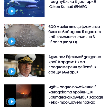
пред публика в зоопарк в
Южен Китай (ВИДЕО
600 малки птици фламинго
бяха освободени в една от
най-големите колонии в
Европа (ВИДЕО)
Адмирал Ефтимов за дрона
край Кардам: Няма
преднамерени действия
срещу България
Извънредно положение в
канадската провинция
Британска Колумбия заради
неконтролируем пожар