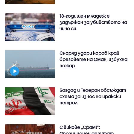
18-годишен младеж е
задържан за убийството на
чичо си
Снаряд удари кораб край
бреговете на Оман, избухна
пожар
Багдад и Техеран обсъждат
схема за износ на иракски
петрол
С викове „Срам!“:
Опозиционен депутат