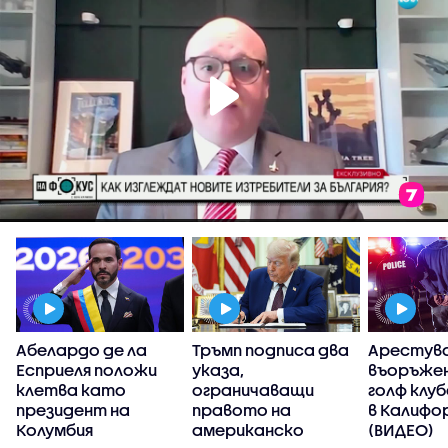
Абелардо де ла
Тръмп подписа два
Арестув
Есприеля положи
указа,
въоръжен
клетва като
ограничаващи
голф клуб
президент на
правото на
в Калифо
Колумбия
американско
(ВИДЕО)