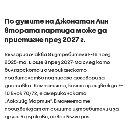
гражданство по
рождение
По думите на Джонатан Лин
втората партида може да
пристигне през 2027 г.
България очаква 8 изтребителя F-16 през
2025-та, и още 8 през 2027-ма след като
българското и американското
правителство подписаха договори за
доставка. Компанията, която произвежда F-
16 Блок 70/72, е американската
„Локхийд Мартин“. В момента те
произвеждат от същите изтребители и за
други 5 държави, освен България.