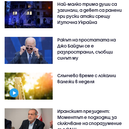
Най-малко трима души са
загинали, а девет са ранени
при руски атаки срещу
Източна Украйна
Ракът на простатата на
Джо Байдън се е
разпространил, съобщи
синът му
Слънчево време с локални
валежи в неделя
Иранският президент:
Моментът е подходящ за
сключване на споразумение