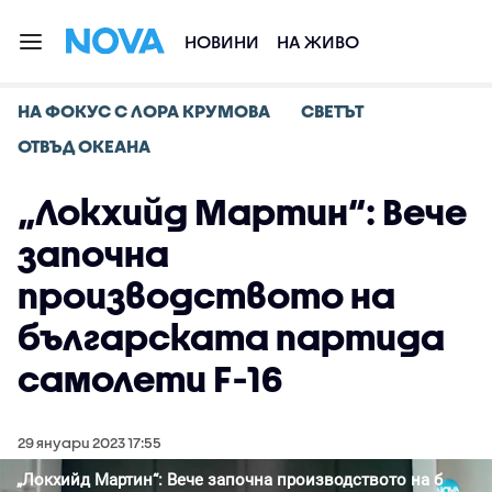
НОВИНИ
НА ЖИВО
НА ФОКУС С ЛОРА КРУМОВА
СВЕТЪТ
ОТВЪД ОКЕАНА
„Локхийд Мартин“: Вече
започна
производството на
българската партида
самолети F-16
29 януари 2023 17:55