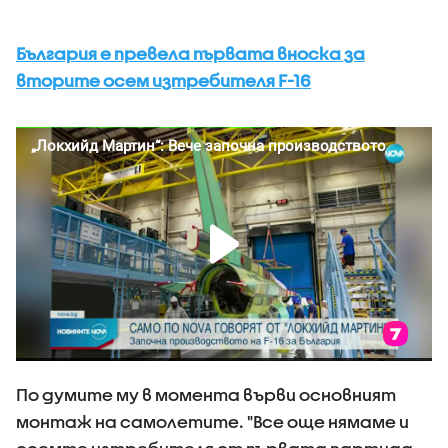
България е превела първата вноска за
вторите осем изтребителя F-16
По думите му в момента върви основният
монтаж на самолетите. "Все още нямаме и