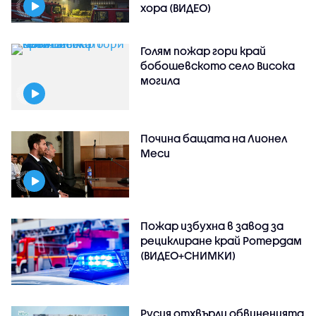
хора (ВИДЕО)
Голям пожар гори край
бобошевското село Висока
могила
Почина бащата на Лионел
Меси
Пожар избухна в завод за
рециклиране край Ротердам
(ВИДЕО+СНИМКИ)
Русия отхвърли обвиненията