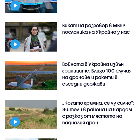
Викат на разговор в МВнР
посланика на Украйна у нас
Войната в Украйна извън
границите: Близо 100 случая
на дронове и ракети в
съседни държави
„Когато гръмна, се чу силно“:
Жители в района на Кардам
с разказ от мястото на
падналия дрон