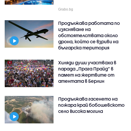
Grabo.bg
Продължава работата по
изясняване на
обстоятелствата около
дрона, който се взриви на
българска територия
Хиляди души участваха в
парада „Прага Прайд“ в
памет на жертвите от
атентата в Берлин
Продължава гасенето на
пожара край бобошевското
село Висока могила