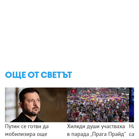
ОЩЕ ОТ СВЕТЪТ
Путин се готви да
Хиляди души участваха
Най
мобилизира още
в парада „Прага Прайд“
са з