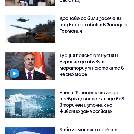
със САЩ
Дронове са били засечени
над военен обект в Западна
Германия
Турция поиска от Русия и
Украйна да обявят
мораториум на атаките в
Черно море
Учени: Топенето на леда
превръща Антарктида във
вторичен източник на
живачно замърсяване
Бебе ламантин с дебют