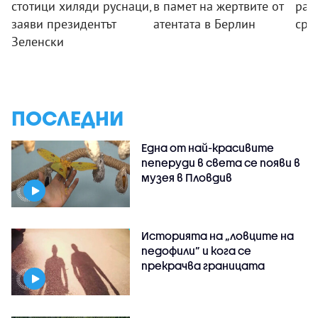
стотици хиляди руснаци,
в памет на жертвите от
ран
заяви президентът
атентата в Берлин
сре
Зеленски
ПОСЛЕДНИ
Една от най-красивите
пеперуди в света се появи в
музея в Пловдив
Историята на „ловците на
педофили” и кога се
прекрачва границата