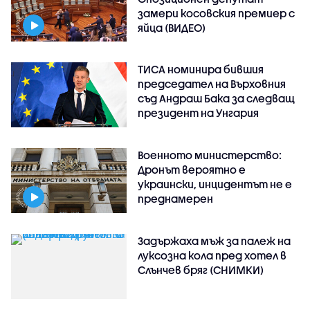
замери косовския премиер с
яйца (ВИДЕО)
ТИСА номинира бившия
председател на Върховния
съд Андраш Бака за следващ
президент на Унгария
Военното министерство:
Дронът вероятно е
украински, инцидентът не е
преднамерен
Задържаха мъж за палеж на
луксозна кола пред хотел в
Слънчев бряг (СНИМКИ)