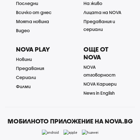
Последни
На живо
Всичко от днес
Лицата на NOVA
Моята новина
Предавания и
сериали
Видео
NOVA PLAY
ОЩЕ ОТ
NOVA
Новини
NOVA
Предавания
отговорност
Сериали
NOVA Кариери
Филми
News in English
МОБИЛНОТО ПРИЛОЖЕНИЕ НА NOVA.BG