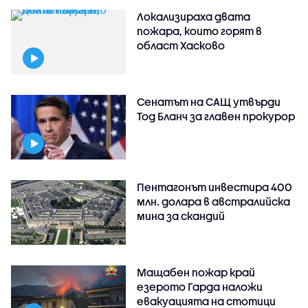
Локализираха двата
пожара, които горят в
област Хасково
Сенатът на САЩ утвърди
Тод Бланч за главен прокурор
Пентагонът инвестира 400
млн. долара в австралийска
мина за скандий
Мащабен пожар край
езерото Гарда наложи
евакуацията на стотици