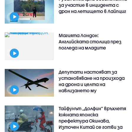
за участие в инцидента с
дрон на летището в Лайпциг
Магията Лондон:
Английската столица през
погледа на младите
Депутати настояват за
установяване на произхода
на дрона и целта на
навлизането му
Тайфунът „Долфин” връхлетя
южната японска
префектура Окинава,
Източен Китай се готви за