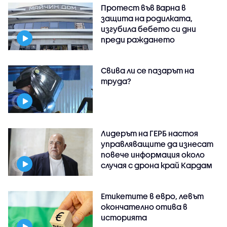
Протест във Варна в
защита на родилката,
изгубила бебето си дни
преди раждането
Свива ли се пазарът на
труда?
Лидерът на ГЕРБ настоя
управляващите да изнесат
повече информация около
случая с дрона край Кардам
Етикетите в евро, левът
окончателно отива в
историята