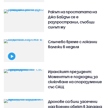
Ракът на простатата на
Джо Байдън се е
разпространил, съобщи
синът му
Слънчево време с локални
валежи в неделя
Иранският президент:
Моментът е подходящ за
сключване на споразумение
със САЩ
Дронове са били засечени
над военен обект в Западна