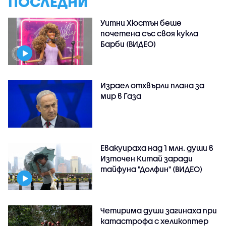
ПОСЛЕДНИ
Уитни Хюстън беше
почетена със своя кукла
Барби (ВИДЕО)
Израел отхвърли плана за
мир в Газа
Евакуираха над 1 млн. души в
Източен Китай заради
тайфуна "Долфин" (ВИДЕО)
Четирима души загинаха при
катастрофа с хеликоптер