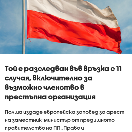
Той е разследван във връзка с 11
случая, включително за
възможно членство в
престъпна организация
Полша издаде европейска заповед за арест
на заместник-министър от предишното
правителство на ПП „Право и