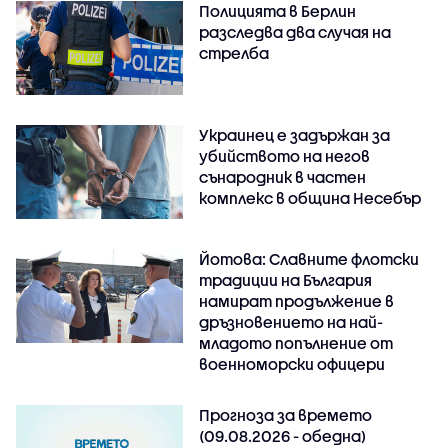
Полицията в Берлин
разследва два случая на
стрелба
Украинец е задържан за
убийството на негов
сънародник в частен
комплекс в община Несебър
Йотова: Славните флотски
традиции на България
намират продължение в
дръзновението на най-
младото попълнение от
военноморски офицери
Прогноза за времето
(09.08.2026 - обедна)