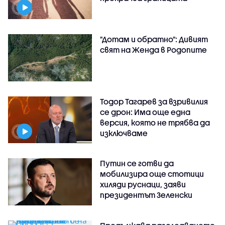
"Дотам и обратно": Дивият
свят на Женда в Родопите
Тодор Тагарев за взривилия
се дрон: Има още една
версия, която не трябва да
изключваме
Путин се готви да
мобилизира още стотици
хиляди руснаци, заяви
президентът Зеленски