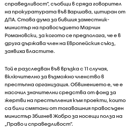
справедливост“, съобщи в сряда говорител
на прокуратурата във Варшава, цитиран от
ДПА. Става дума за бившия заместник-
министър на правосъдието Марчин
Романовски, за когото се предполага, че е в
друга държава член на Европейския съюз,
заявиха властите.
Той е разследван във връзка с 11 случая,
включително за възможно членство в
престъпна организация. Обвинението е, че е
насочил значителни средства от фонд за
жертви на престъпления към проекти, които
са били смятани от тогавашния правосъден
министър Збигнев Жобро за носещи полза на
„Право и справедливост“.