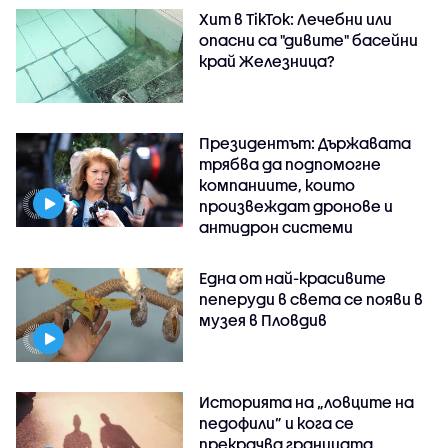
Хит в TikTok: Лечебни или
опасни са "дивите" басейни
край Железница?
Президентът: Държавата
трябва да подпомогне
компаниите, които
произвеждат дронове и
антидрон системи
Една от най-красивите
пеперуди в света се появи в
музея в Пловдив
Историята на „ловците на
педофили” и кога се
прекрачва границата