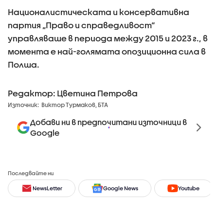
Националистическата и консервативна
партия „Право и справедливост“
управляваше в периода между 2015 и 2023 г., в
момента е най-голямата опозиционна сила в
Полша.
Редактор: Цветина Петрова
Източник:
Виктор Турмаков, БТА
Добави ни в предпочитани източници в
Google
Последвайте ни
NewsLetter
Google News
Youtube