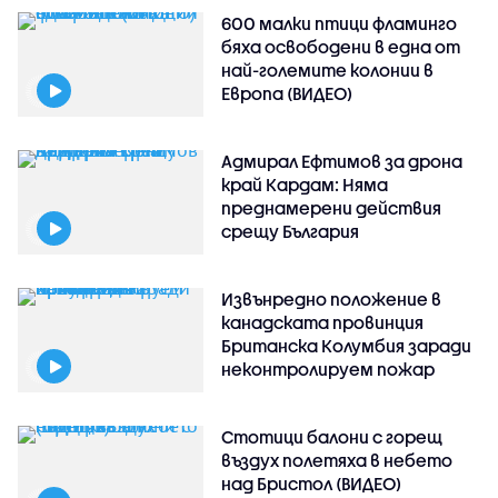
600 малки птици фламинго
бяха освободени в една от
най-големите колонии в
Европа (ВИДЕО)
Адмирал Ефтимов за дрона
край Кардам: Няма
преднамерени действия
срещу България
Извънредно положение в
канадската провинция
Британска Колумбия заради
неконтролируем пожар
Стотици балони с горещ
въздух полетяха в небето
над Бристол (ВИДЕО)