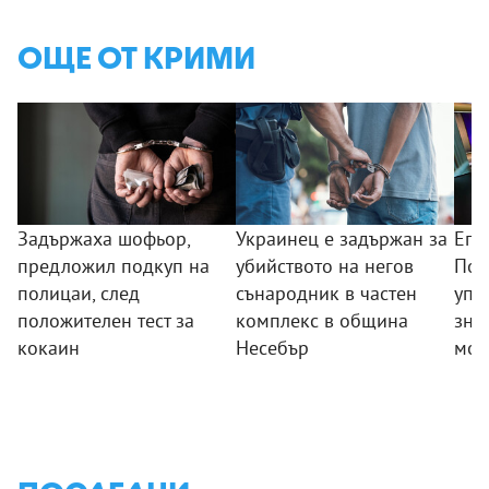
ОЩЕ ОТ КРИМИ
Задържаха шофьор,
Украинец е задържан за
Епи
предложил подкуп на
убийството на негов
Пов
полицаи, след
сънародник в частен
упо
положителен тест за
комплекс в община
зная
кокаин
Несебър
мощ