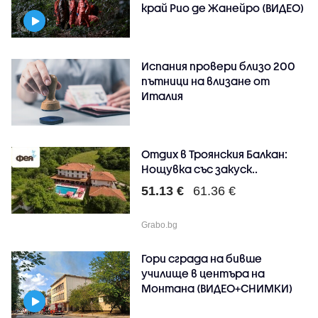
край Рио де Жанейро (ВИДЕО)
Испания провери близо 200
пътници на влизане от
Италия
Отдих в Троянския Балкан:
Нощувка със закуск..
51.13 €
61.36 €
Grabo.bg
Гори сграда на бивше
училище в центъра на
Монтана (ВИДЕО+СНИМКИ)