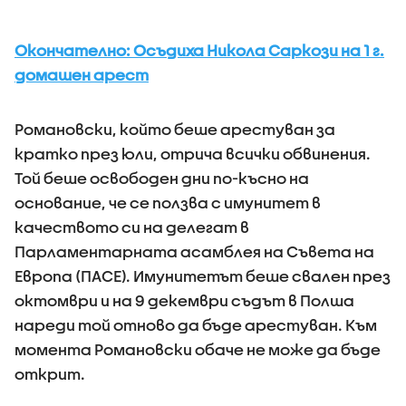
Окончателно: Осъдиха Никола Саркози на 1 г.
домашен арест
Романовски, който беше арестуван за
кратко през юли, отрича всички обвинения.
Той беше освободен дни по-късно на
основание, че се ползва с имунитет в
качеството си на делегат в
Парламентарната асамблея на Съвета на
Европа (ПАСЕ). Имунитетът беше свален през
октомври и на 9 декември съдът в Полша
нареди той отново да бъде арестуван. Към
момента Романовски обаче не може да бъде
открит.