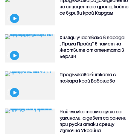
Продължава разследването
на инцидента с дрона, който
се взриви край Кардам
Хиляди участваха в парада
„Прага Прайд“ в памет на
жертвите от атентата в
Берлин
Продължава битката с
пожара край Бобошево
Най-малко трима души са
загинали, а девет са ранени
при руски атаки срещу
Източна Украйна