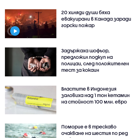
20 хиляди души бяха
евакуирани в Канада заради
горски пожар
Задържаха шофьор,
предложил подкуп на
полицаи, след положителен
тест за кокаин
Властите в Индонезия
заловиха над 1 тон кетамин
на стойност 100 млн. евро
Поморие е в трескаво
очакване на шестия по ред