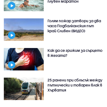
плувен маратон
Голям пожар затвори за два
часа Подбалканския път
край Сливен (ВИДЕО)
Как да се грижим за сърцето
в жегата?
25 ранени при сблъсък между
пътнически и товарен влак в
Хърватия