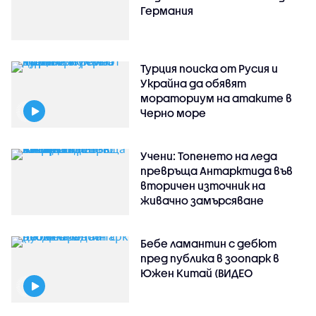
Германия
Турция поиска от Русия и
Украйна да обявят
мораториум на атаките в
Черно море
Учени: Топенето на леда
превръща Антарктида във
вторичен източник на
живачно замърсяване
Бебе ламантин с дебют
пред публика в зоопарк в
Южен Китай (ВИДЕО