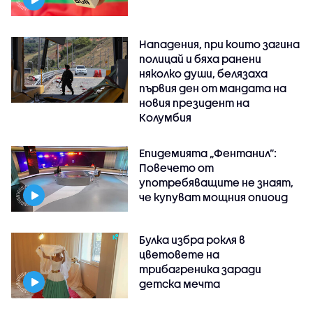
Нападения, при които загина
полицай и бяха ранени
няколко души, белязаха
първия ден от мандата на
новия президент на
Колумбия
Епидемията „Фентанил”:
Повечето от
употребяващите не знаят,
че купуват мощния опиоид
Булка избра рокля в
цветовете на
трибагреника заради
детска мечта