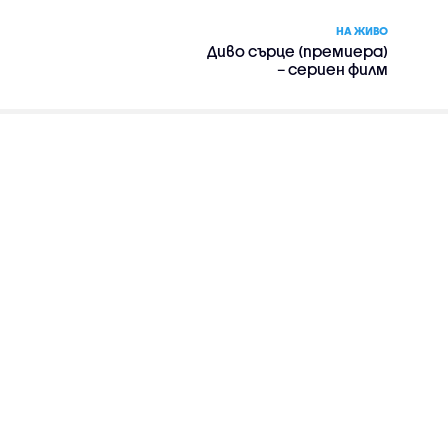
НА ЖИВО
Диво сърце (премиера)
– сериен филм