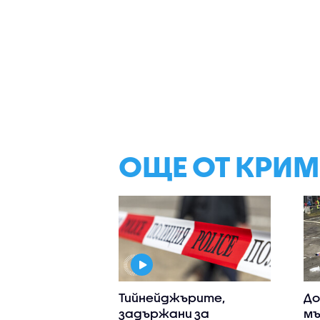
ОЩЕ ОТ КРИ
Тийнейджърите,
До
задържани за
мъ