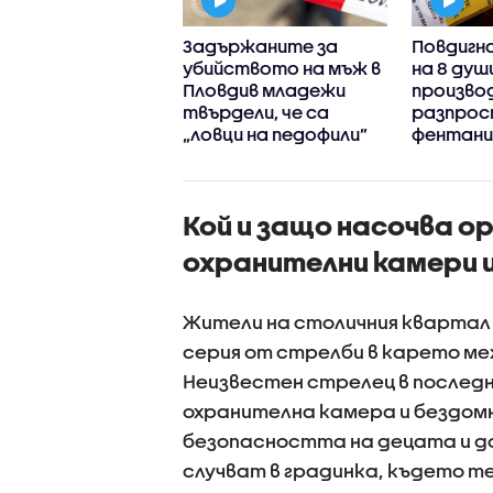
 и СДВР разкриха
Задържаните за
Повдигна
гален цех за
убийството на мъж в
на 8 душ
лиране на
Пловдив младежи
произво
ин край София,
твърдели, че са
разпрос
ржани са трима
„ловци на педофили”
фентанил
млн. евр
Кой и защо насочва о
охранителни камери 
Жители на столичния квартал 
серия от стрелби в карето меж
Неизвестен стрелец в последн
охранителна камера и бездомн
безопасността на децата и д
случват в градинка, където т