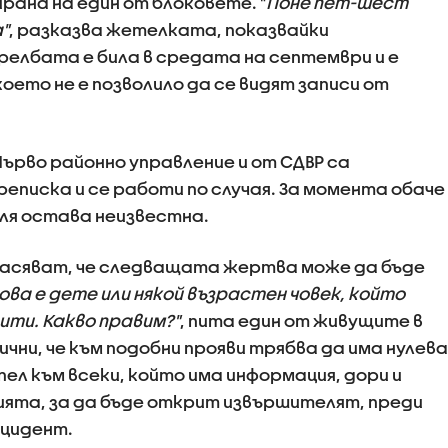
рана на един от блоковете. "
Поне пет-шест
"
, разказва жетелката, показвайки
елбата е била в средата на септември и е
ето не е позволило да се видят записи от
ърво районно управление и от СДВР са
реписка и се работи по случая. За момента обаче
я остава неизвестна.
асяват, че следващата жертва може да бъде
ва е дете или някой възрастен човек, който
ти. Какво правим?"
, пита един от живущите в
чни, че към подобни прояви трябва да има нулева
ел към всеки, който има информация, дори и
цията, за да бъде открит извършителят, преди
нцидент.