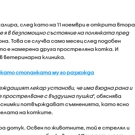
лира, след като на 11 ноември е открита втора
 я в безпомощно състояние на полянката пред
на. Това се случва само месец след подобен
ато е намерена друга простреляна котка. И
в ветеринарна клиника.
докато стопанката му го разхожда
леждащият лекар установи, че има входна рана и
 е прострелване с въздушна пушка
", обяснява
 снимки потвърждават съмненията, като ясно
телата на котките.
ра дотук. Освен по животните, той е стрелял и