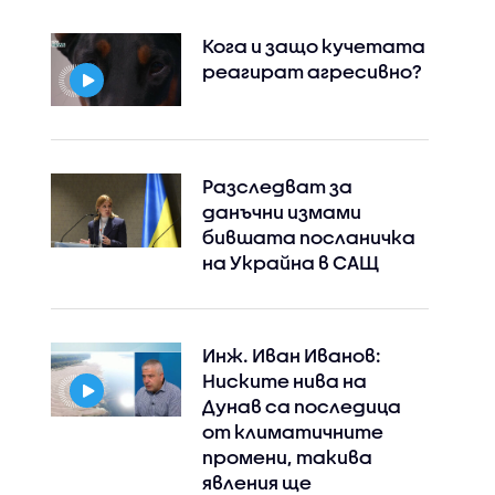
Кога и защо кучетата
реагират агресивно?
Разследват за
данъчни измами
бившата посланичка
на Украйна в САЩ
Инж. Иван Иванов:
Ниските нива на
Дунав са последица
от климатичните
промени, такива
явления ще