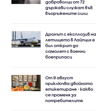
доброволци от 72
държави служат във
въоръжените сили
Дронът с експлозив на
летището в Лайпциг е
Instagram
Facebook
бил открит до
самолет с военни
боеприпаси
От 9 август
приключва двойното
етикетиране - какво
се променя за
потребителите