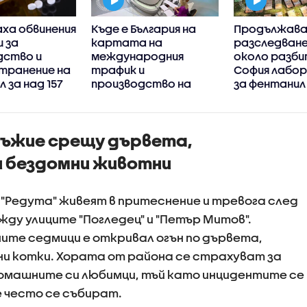
ха обвинения
Къде е България на
Продължав
и за
картата на
разследван
дство и
международния
около разби
транение на
трафик и
София лабо
 за над 157
производство на
за фентанил
о
наркотици
ръжие срещу дървета,
и бездомни животни
"Редута" живеят в притеснение и тревога след
ду улиците "Погледец" и "Петър Митов".
ите седмици е откривал огън по дървета,
и котки. Хората от района се страхуват за
омашните си любимци, тъй като инцидентите се
е често се събират.