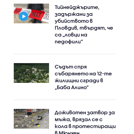
Тийнейджърите,
задържани за
убийството в
Пловдив, твърдят, че
са „ловци на
педофили”
Съдът спря
събарянето на 12-те
жилищни сгради в
„Баба Алино“
Доживотен затвор за
мъжа, врязал се с
кола в протестиращи
в Мюнхен