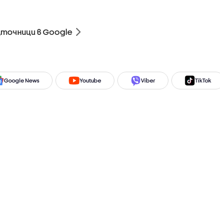
зточници в Google
Google News
Youtube
Viber
TikTok