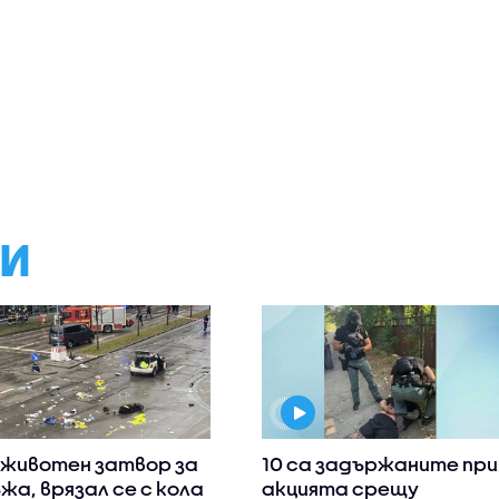
МИ
животен затвор за
10 са задържаните при
жа, врязал се с кола
акцията срещу