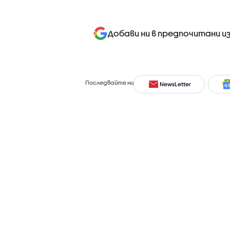
Добави ни в предпочитани и
Последвайте ни
NewsLetter