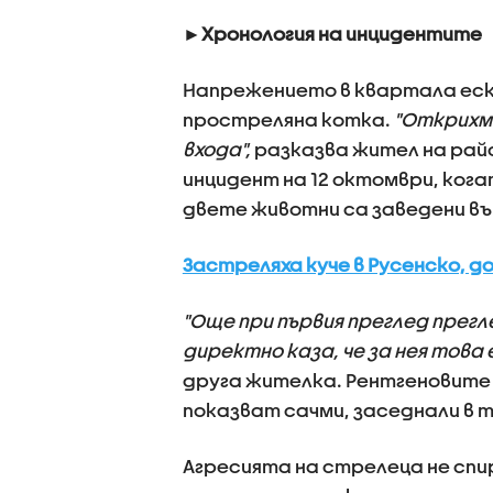
►Хронология на инцидентите
Напрежението в квартала еска
простреляна котка.
"Открихме
входа",
разказва жител на райо
инцидент на 12 октомври, ког
двете животни са заведени въ
Застреляха куче в Русенско, 
"Още при първия преглед прег
директно каза, че за нея това
друга жителка. Рентгеновите
показват сачми, заседнали в 
Агресията на стрелеца не спи