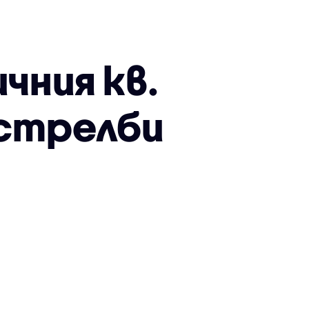
чния кв.
 стрелби