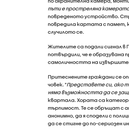
по охранителна камера, монти
пъти е простреляна камерата
повреденото устройство. Стр
повредила картата с памет, ко
случилото се.
Жителите са подали сигнал в П
потвърдили, че е образувана п
самоличността на извършител
Притеснените граждани се оп
човек. "
Представете си, ако то
няма възможността да се защи
квартала. Хората са категори
търпимост. Те се обръщат с ап
анонимно, да я сподели с поли
да се стигне до по-сериозен и