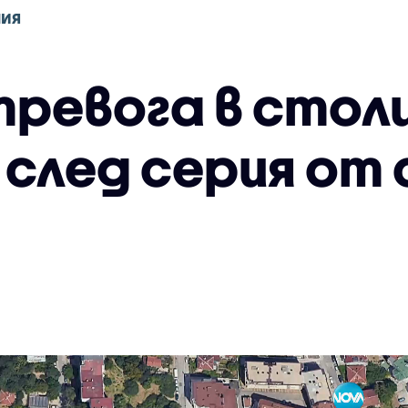
НИЯ
ревога в столи
 след серия от