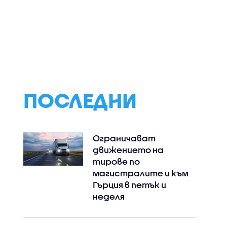
а
България и Украйна
В полицията в Б
ето
разбиха
има множество
тата в
международна
сигнали за
ратория
мрежа за трафик на
непристойно
наркотици,
поведение на
организаторът е
туристите от
задържан у нас
Италия
(ВИДЕО+СНИМКИ
ПОСЛЕДНИ
Ограничават
движението на
тирове по
магистралите и към
Гърция в петък и
неделя