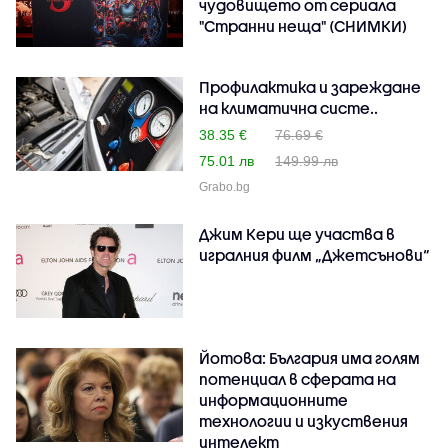
чудовището от сериала
"Странни неща" (СНИМКИ)
Профилактика и зареждане
на климатична систе..
38.35 €
76.69 €
75.01 лв
149.99 лв
Grabo.bg
Джим Кери ще участва в
игралния филм „Джетсънови“
Йотова: България има голям
потенциал в сферата на
информационните
технологии и изкуствения
интелект