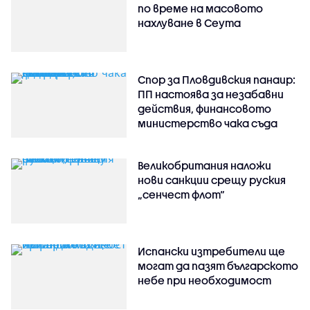
по време на масовото
нахлуване в Сеута
Спор за Пловдивския панаир:
ПП настоява за незабавни
действия, финансовото
министерство чака съда
Великобритания наложи
нови санкции срещу руския
„сенчест флот“
Испански изтребители ще
могат да пазят българското
небе при необходимост