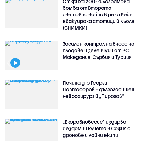
Откриха 200-килограмова
бомба от Втората
световна война в река Рейн,
евакуираха стотици в Кьолн
(СНИМКИ)
Засилен контрол на вноса на
плодове и зеленчуци от РС
Македония, Сърбия и Турция
Почина д-р Георги
Поптодоров – дългогодишен
неврохирург в „Пирогов“
„Екоравновесие“ издирва
бездомни кучета в София с
дронове и ловни екипи