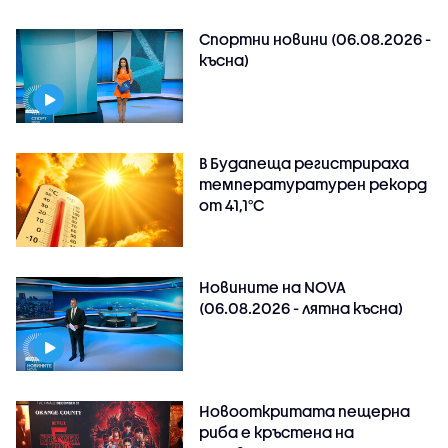
Спортни новини (06.08.2026 -
късна)
В Будапеща регистрираха
температуратурен рекорд
от 41,1°C
Новините на NOVA
(06.08.2026 - лятна късна)
Новооткритата пещерна
риба е кръстена на