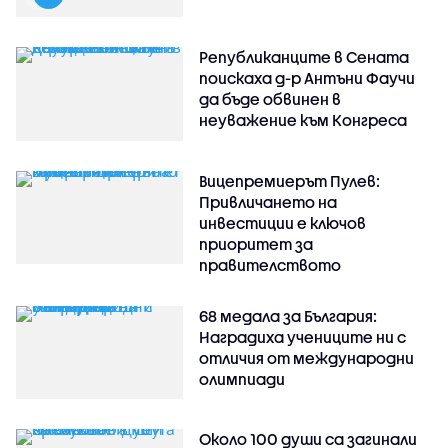
Републиканците в Сената
поискаха д-р Антъни Фаучи
да бъде обвинен в
неуважение към Конгреса
Вицепремиерът Пулев:
Привличането на
инвестиции е ключов
приоритет за
правителството
68 медала за България:
Наградиха учениците ни с
отличия от международни
олимпиади
Около 100 души са загинали