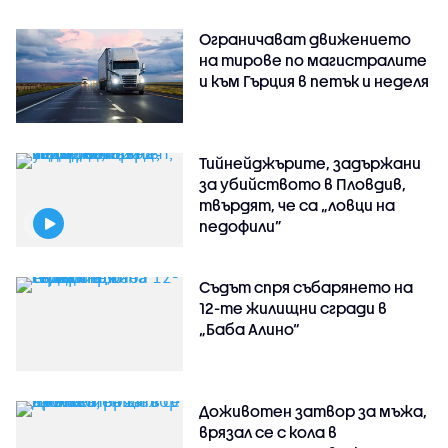
Ограничават движението
на тирове по магистралите
и към Гърция в петък и неделя
Тийнейджърите, задържани
за убийството в Пловдив,
твърдят, че са „ловци на
педофили”
Съдът спря събарянето на
12-те жилищни сгради в
„Баба Алино“
Доживотен затвор за мъжа,
врязал се с кола в