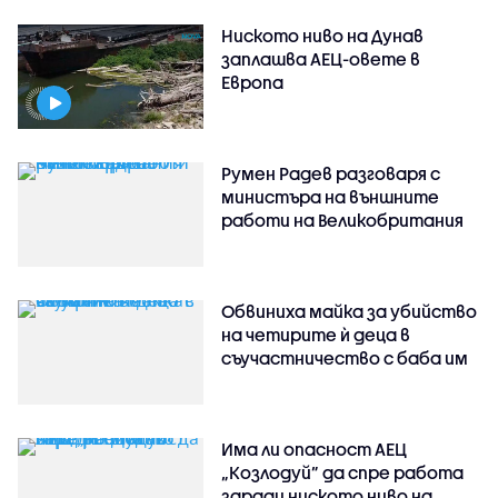
Ниското ниво на Дунав
заплашва АЕЦ-овете в
Европа
Румен Радев разговаря с
министъра на външните
работи на Великобритания
Обвиниха майка за убийство
на четирите ѝ деца в
съучастничество с баба им
Има ли опасност АЕЦ
„Козлодуй” да спре работа
заради ниското ниво на