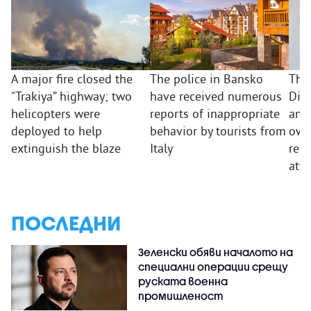
A major fire closed the
The police in Bansko
The 
“Trakiya” highway; two
have received numerous
Dir
helicopters were
reports of inappropriate
an i
deployed to help
behavior by tourists from
own 
extinguish the blaze
Italy
rep
atta
ПОСЛЕДНИ
Зеленски обяви началото на
специални операции срещу
руската военна
промишленост