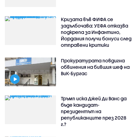
Кризата във ФИФА се
задълбочава: УЕФА отказва
подкрепа за Инфантино,
Йордания получи бонуси след
отправени критики
Прокуратурата повдигна
обвинения на бившия шеф на
ВиК-Бургас
Тръмп иска Джей Ди Ванс да
бъде кандидат-
президентът на
републиканците през 2028
г.?