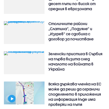
десет пъти по-висок от
средния в еврозоната
Столичните райони
„Слатина“, „Подуяне“ и
„Изгрев“ се сдобиха с
договор за почистване
Зеленски пристига в Сърбия
на първа визита след
началото на войната в
Украйна
Всяка държава членка на ЕС
може да реши да ограничи
споделянето в приложения
на информация къде има
проверки на пътя