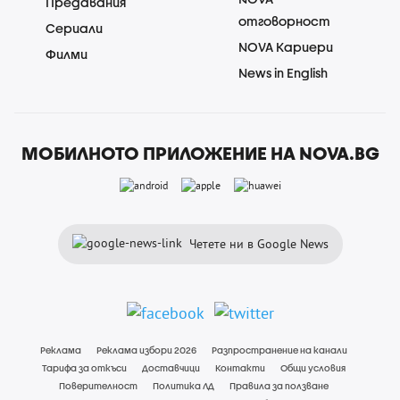
Предавания
отговорност
Сериали
NOVA Кариери
Филми
News in English
МОБИЛНОТО ПРИЛОЖЕНИЕ НА NOVA.BG
Четете ни в Google News
Реклама
Реклама избори 2026
Разпространение на канали
Тарифа за откъси
Доставчици
Контакти
Общи условия
Поверителност
Политика ЛД
Правила за ползване