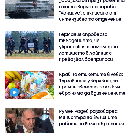
заразила се през пролетта
с хантавирус на кораба
"Хондиус", е изписана от
интензивното отделение
Германия опроверга
твърдението, че
украинският самолет на
летището в Лайпциг е
превозвал боеприпаси
Край на етикетите в лева:
Търговците уверяват, че
преминаването само към
евро няма да вдигне цените
Румен Радев разговаря с
министъра на външните
работи на Великобритания