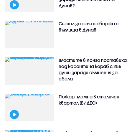
Дунав?
Сигнал за огън на баржа с
въглища в Дунав
Властите в Конго поставиха
под карантина кораб с 255
души заради съмнения за
ебола
Пожар пламна в столичен
квартал (ВИДЕО)