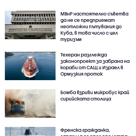
МВнР настоятелно съветва
да не се предприемат
неотложни пътувания до
Куба, в това число с цел
туризъм
Техеран разглежда
законопроект за забрана на
кораби от САЩ и Израел в
Ормузкия проток
Бомба взриви микробус край
сирийската столица
Френска гражданка,