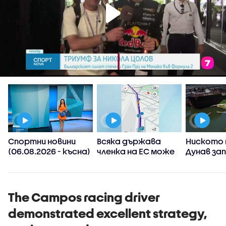
Спортни новини
Всяка държава
Ниското 
(06.08.2026 - късна)
членка на ЕС може
Дунав за
а
да реши да
АЕЦ-овет
ограничи
споделянето в
приложения на
The Campos racing driver
информация къде
demonstrated excellent strategy,
има проверки на
пътя