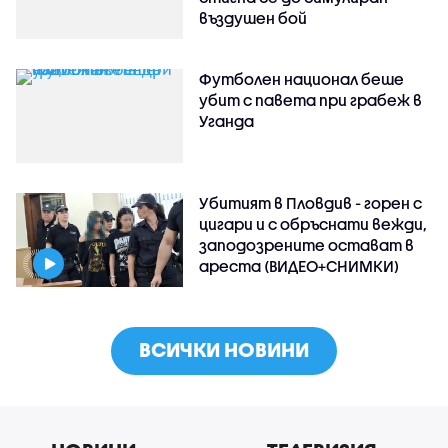
въздушен бой
Футболен национал беше
убит с павета при грабеж в
Уганда
Убитият в Пловдив - горен с
цигари и с обръснати вежди,
заподозрените остават в
ареста (ВИДЕО+СНИМКИ)
ВСИЧКИ НОВИНИ