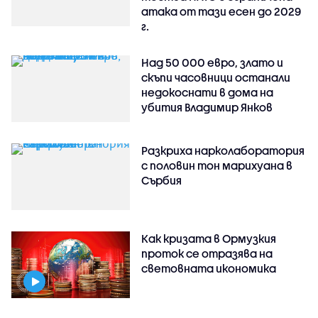
атака от тази есен до 2029
г.
Над 50 000 евро, злато и
скъпи часовници останали
недокоснати в дома на
убития Владимир Янков
Разкриха нарколаборатория
с половин тон марихуана в
Сърбия
Как кризата в Ормузкия
проток се отразява на
световната икономика