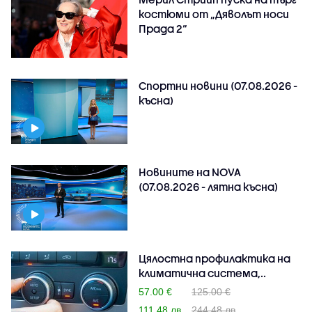
костюми от „Дяволът носи
Прада 2“
Спортни новини (07.08.2026 -
късна)
Новините на NOVA
(07.08.2026 - лятна късна)
Цялостна профилактика на
климатична система,..
57.00 €
125.00 €
111.48 лв
244.48 лв