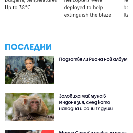
Up to 38°C
deployed to help
beha
extinguish the blaze
Ital
ПОСЛЕДНИ
Подготвя ли Риана нов албум
Заловиха маймуна в
Индонезия, след като
нападна и рани 17 души
Мерил Стрийп пуска на търг