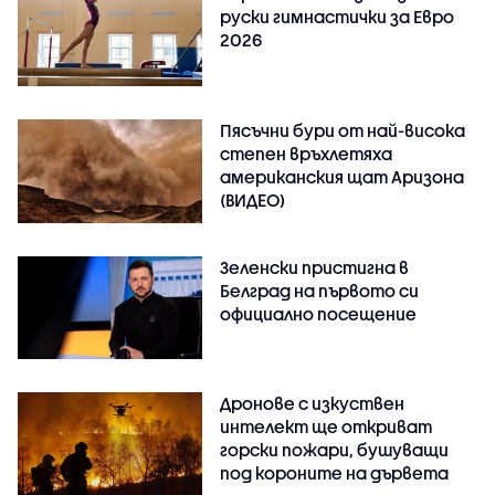
руски гимнастички за Евро
2026
Пясъчни бури от най-висока
степен връхлетяха
американския щат Аризона
(ВИДЕО)
Зеленски пристигна в
Белград на първото си
официално посещение
Дронове с изкуствен
интелект ще откриват
горски пожари, бушуващи
под короните на дървета