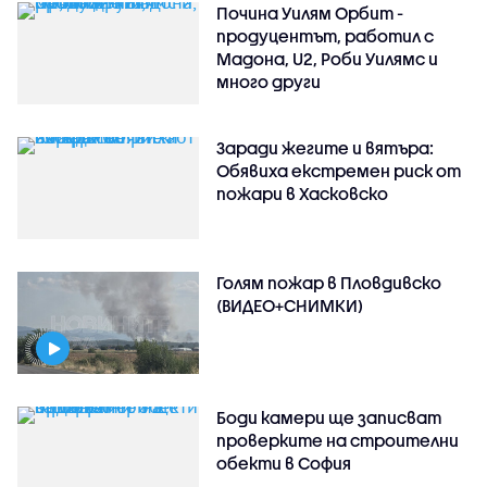
Почина Уилям Орбит -
продуцентът, работил с
Мадона, U2, Роби Уилямс и
много други
Заради жегите и вятъра:
Обявиха екстремен риск от
пожари в Хасковско
Голям пожар в Пловдивско
(ВИДЕО+СНИМКИ)
Боди камери ще записват
проверките на строителни
обекти в София