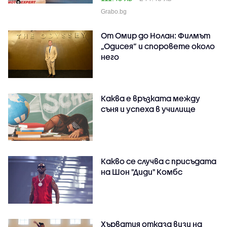
Grabo.bg
От Омир до Нолан: Филмът
„Одисея” и споровете около
него
Каква е връзката между
съня и успеха в училище
Какво се случва с присъдата
на Шон "Диди" Комбс
Хърватия отказа визи на