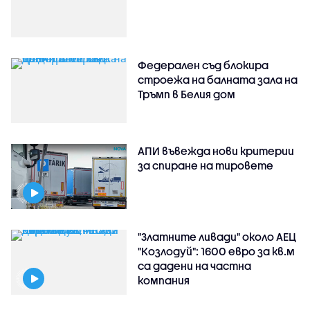
Федерален съд блокира
строежа на балната зала на
Тръмп в Белия дом
АПИ въвежда нови критерии
за спиране на тировете
"Златните ливади" около АЕЦ
"Козлодуй": 1600 евро за кв.м
са дадени на частна
компания