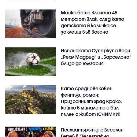
Майка беше влачена 45
метра от влак, след като
детската ѝ количка се
заклещи във вагона
Испанската Суперкупа води
„Реал Мадрид“ и „Барселона“
близо до България
Като средновековен
фентъзи роман:
Призрачният град Крако,
който в миналото е бил
пълен с живот (СНИМКИ)
Психиатърът д-р Веселин
Герев в "Телеграфно