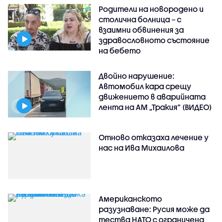
Родители на новородено и
столична болница – с
взаимни обвинения за
здравословното състояние
на бебето
Двойно нарушение:
Автомобил кара срещу
движението в аварийната
лента на АМ „Тракия” (ВИДЕО)
Отново отказаха лечение у
нас на Ива Михаилова
Американското
разузнаване: Русия може да
тества НАТО с ограничена