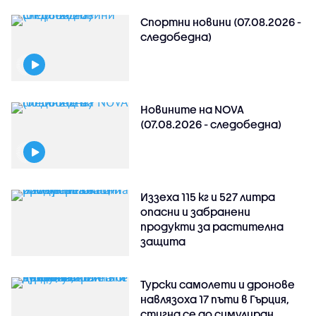
Спортни новини (07.08.2026 -
следобедна)
Новините на NOVA
(07.08.2026 - следобедна)
Иззеха 115 кг и 527 литра
опасни и забранени
продукти за растителна
защита
Турски самолети и дронове
навлязоха 17 пъти в Гърция,
стигна се до симулиран