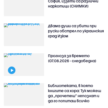
София, иззети са различни
наркотици (СНИМКИ)
Двама души са убити при
руски обстрeл по украинския
град Изюм
Прогноза за времето
(07.08.2026 - следобедна)
Библиотеката, в която
книгите са хора: Тук можеш
да „прочетеш“ непознат и
да го попиташ всичко