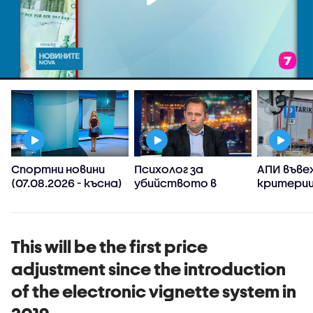
Спортни новини
Психолог за
АПИ въве
(07.08.2026 - късна)
убийството в
критерии
Пловдив:
спиране 
Възрастните
тировет
дадохме
примерите за
This will be the first price
агресивно
adjustment since the introduction
поведение
of the electronic vignette system in