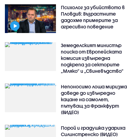
Психолог за убийството в
Пловдив: Възрастните
дадохме примерите за
агресивно поведение
Земеделският министър
поиска от Европейската
комисия извънредна
подкрепа за секторите
„Мляко“ и „Свиневъдство“
Непоносимо лоша миризма
доведе до извънредно
кацане на самолет,
пътуващ за Франкфурт
(ВИДЕО)
Порой и градушка удариха
Силинстренско (ВИДЕО)