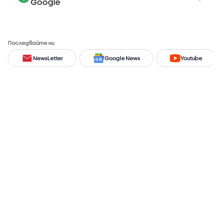
Google
Последвайте ни
NewsLetter
Google News
Youtube