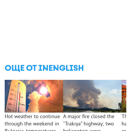
ОЩЕ ОТ INENGLISH
Hot weather to continue
A major fire closed the
The
through the weekend in
“Trakiya” highway; two
hav
Bulgaria, temperatures
helicopters were
repo