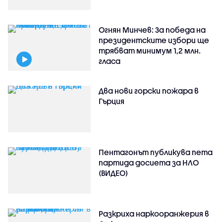
Огнян Минчев: За победа на
президентските избори ще
трябват минимум 1,2 млн.
гласа
Два нови горски пожара в
Гърция
Пентагонът публикува пета
партида досиета за НЛО
(ВИДЕО)
Разкриха наркооранжерия в