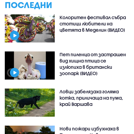
ПОСЛЕДНИ
Колоритен фестивал събра
стотици любители на
цветята в Меделин (ВИДЕО)
Пет пиленца от застрашен
вид хищна птица се
излюпиха в британски
зоопарк (ВИДЕО)
Ловци забелязаха голяма
котка, приличаща на пума,
край Варшава
Нови пожари избухнаха в