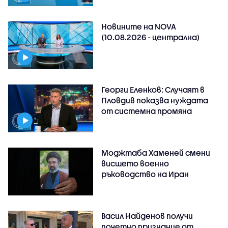
Новините на NOVA
(10.08.2026 - централна)
Георги Еленков: Случаят в
Пловдив показва нуждата
от системна промяна
Моджтаба Хаменей смени
висшето военно
ръководство на Иран
Васил Найденов получи
почетно признание от