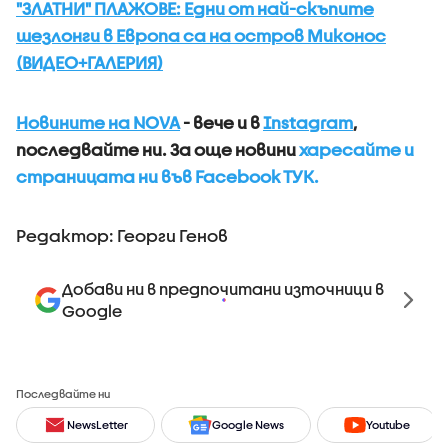
"ЗЛАТНИ" ПЛАЖОВЕ: Едни от най-скъпите
шезлонги в Европа са на остров Миконос
(ВИДЕО+ГАЛЕРИЯ)
Новините на NOVA
- вече и в
Instagram
,
последвайте ни.
За още новини
харесайте и
страницата ни във Facebook ТУК.
Редактор: Георги Генов
Добави ни в предпочитани източници в
Google
Последвайте ни
NewsLetter
Google News
Youtube