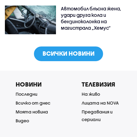
Автомобил блъсна жена,
удари друга кола и
бензиноколонка на
магистрала „Хемус“
ВСИЧКИ НОВИНИ
НОВИНИ
ТЕЛЕВИЗИЯ
Последни
На живо
Всичко от днес
Лицата на NOVA
Моята новина
Предавания и
сериали
Видео