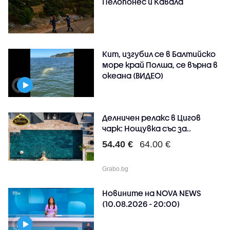
Пелопонес и Кавала
Кит, изгубил се в Балтийско
море край Полша, се върна в
океана (ВИДЕО)
Делничен релакс в Цигов
чарк: Нощувка със за..
54.40 €
64.00 €
Grabo.bg
Новините на NOVA NEWS
(10.08.2026 - 20:00)