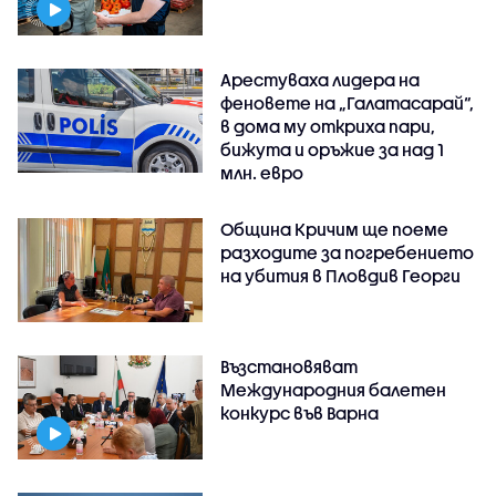
Арестуваха лидера на
феновете на „Галатасарай“,
в дома му откриха пари,
бижута и оръжие за над 1
млн. евро
Община Кричим ще поеме
разходите за погребението
на убития в Пловдив Георги
Възстановяват
Международния балетен
конкурс във Варна