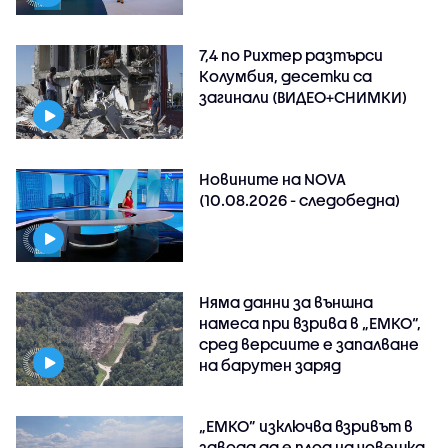
7,4 по Рихтер разтърси
Колумбия, десетки са
загинали (ВИДЕО+СНИМКИ)
Новините на NOVA
(10.08.2026 - следобедна)
Няма данни за външна
намеса при взрива в „ЕМКО“,
сред версиите е запалване
на барутен заряд
„ЕМКО” изключва взривът в
завода да е плод на човешка