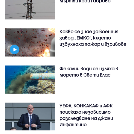
мъртви край Габрово
Какво се знае за военния
завод „ЕМКО“, където
избухнаха пожар и взривове
Фекални води се изляха в
морето в Свети Влас
УЕФА, КОНКАКАФ и АФК
поискаха независимо
разследване на Джани
Инфантино