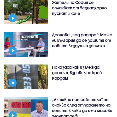
Жители на София се
оплакват от безнадзорно
пуснати коне
Дронове „под радара“: Може
ли България да се защити от
новите въздушни заплахи
Показаха как изглежда
дронът, взривил се край
Кардам
„Активни потребители“ не
очаква след отпадането на
цените в лева да има масови
злоупотреби