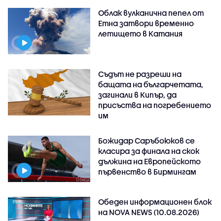
Облак вулканична пепел от
Етна затвори временно
летището в Катания
Съдът не разреши на
бащата на българчетата,
загинали в Кипър, да
присъства на погребението
им
Божидар Саръбоюков се
класира за финала на скок
дължина на Европейското
първенство в Бирмингам
Обеден информационен блок
на NOVA NEWS (10.08.2026)