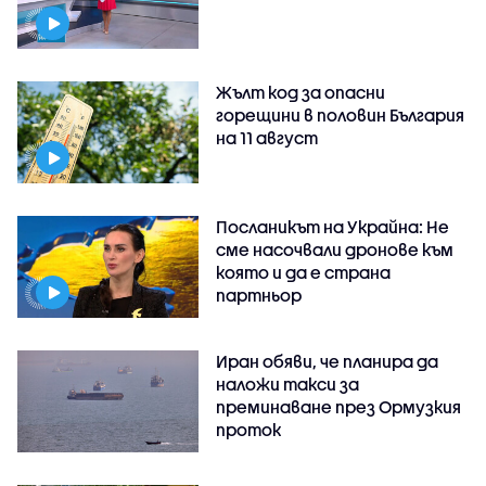
Жълт код за опасни
горещини в половин България
на 11 август
Посланикът на Украйна: Не
сме насочвали дронове към
която и да е страна
партньор
Иран обяви, че планира да
наложи такси за
преминаване през Ормузкия
проток