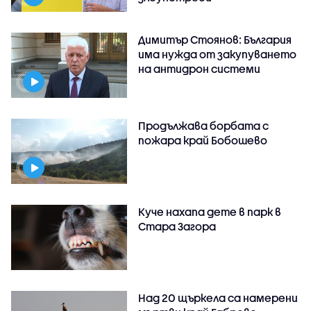
Димитър Стоянов: България
има нужда от закупуването
на антидрон системи
Продължава борбата с
пожара край Бобошево
Куче нахапа дете в парк в
Стара Загора
Над 20 щъркела са намерени