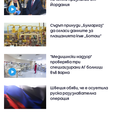
Йордания
Съдът принуди „Булгаргаз“
да огласи данните за
плащанията към „Боташ“
"Медицински надзор"
проверява три
специаизирани АГ болници
във Варнa
Швеция обяви, че е осуетила
руска разузнавателна
операция