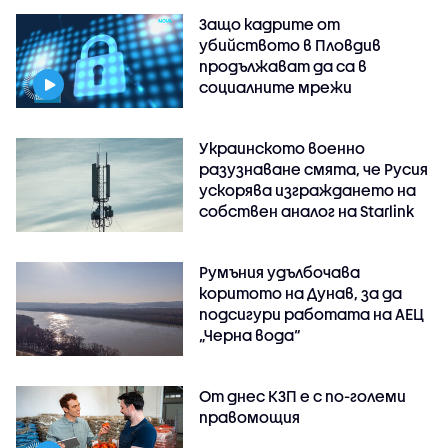
Защо кадрите от
убийството в Пловдив
продължават да са в
социалните мрежи
Украинското военно
разузнаване смята, че Русия
ускорява изграждането на
собствен аналог на Starlink
Румъния удълбочава
коритото на Дунав, за да
подсигури работата на АЕЦ
„Черна вода“
От днес КЗП е с по-големи
правомощия