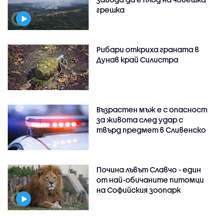
грешка
Рибари откриха граната в
Дунав край Силистра
Възрастен мъж е с опасност
за живота след удар с
твърд предмет в Сливенско
Почина лъвът Славчо - един
от най-обичаните питомци
на Софийския зоопарк