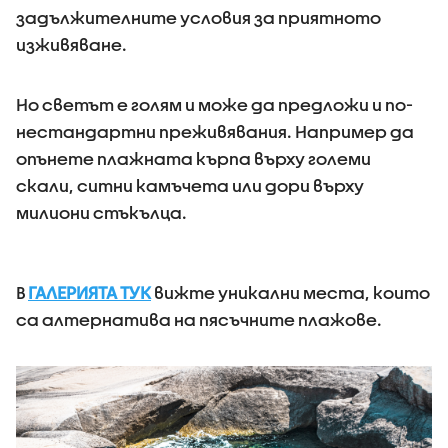
задължителните условия за приятното
изживяване.
Но светът е голям и може да предложи и по-
нестандартни преживявания. Например да
опънете плажната кърпа върху големи
скали, ситни камъчета или дори върху
милиони стъкълца.
В
ГАЛЕРИЯТА ТУК
вижте уникални места, които
са алтернатива на пясъчните плажове.