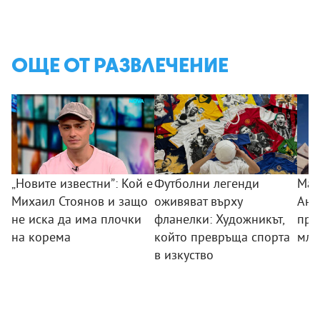
ОЩЕ ОТ РАЗВЛЕЧЕНИЕ
„Новите известни”: Кой е
Футболни легенди
Маг
Михаил Стоянов и защо
оживяват върху
Анг
не иска да има плочки
фланелки: Художникът,
пре
на корема
който превръща спорта
мла
в изкуство