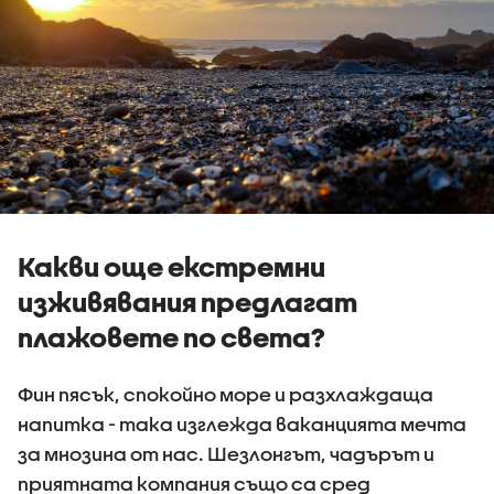
Какви още екстремни
изживявания предлагат
плажовете по света?
Фин пясък, спокойно море и разхлаждаща
напитка - така изглежда ваканцията мечта
за мнозина от нас. Шезлонгът, чадърът и
приятната компания също са сред