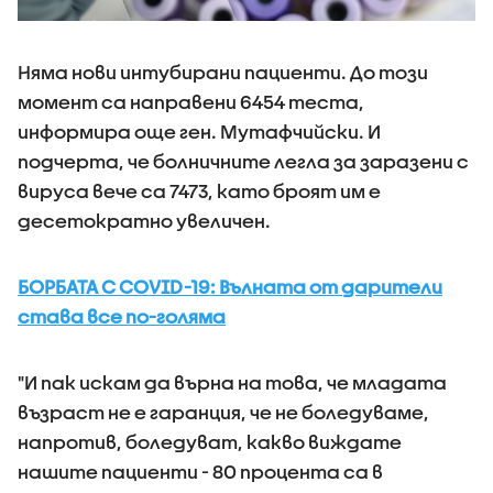
Няма нови интубирани пациенти. До този
момент са направени 6454 теста,
информира още ген. Мутафчийски. И
подчерта, че болничните легла за заразени с
вируса вече са 7473, като броят им е
десетократно увеличен.
БОРБАТА С COVID-19: Вълната от дарители
става все по-голяма
"И пак искам да върна на това, че младата
възраст не е гаранция, че не боледуваме,
напротив, боледуват, какво виждате
нашите пациенти - 80 процента са в