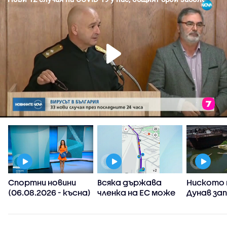
Спортни новини
Всяка държава
Ниското 
(06.08.2026 - късна)
членка на ЕС може
Дунав за
а
да реши да
АЕЦ-овет
ограничи
споделянето в