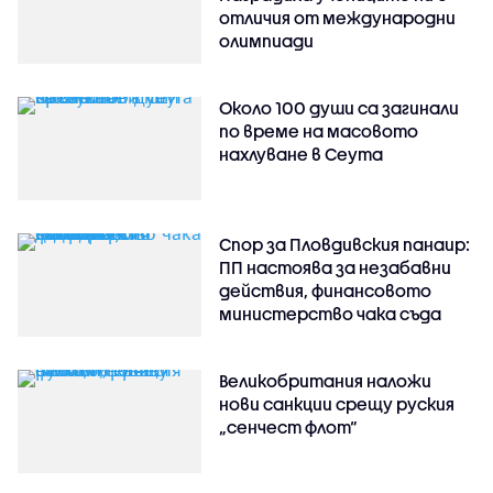
отличия от международни
олимпиади
Около 100 души са загинали
по време на масовото
нахлуване в Сеута
Спор за Пловдивския панаир:
ПП настоява за незабавни
действия, финансовото
министерство чака съда
Великобритания наложи
нови санкции срещу руския
„сенчест флот“