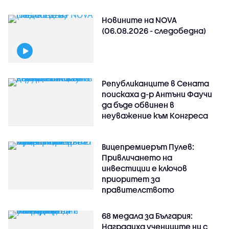
Новините на NOVA
(06.08.2026 - следобедна)
Републиканците в Сената
поискаха д-р Антъни Фаучи
да бъде обвинен в
неуважение към Конгреса
Вицепремиерът Пулев:
Привличането на
инвестиции е ключов
приоритет за
правителството
68 медала за България:
Наградиха учениците ни с