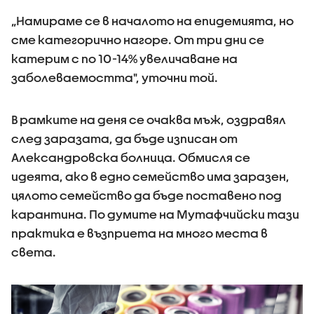
„Намираме се в началото на епидемията, но
сме категорично нагоре. От три дни се
катерим с по 10-14% увеличаване на
заболеваемостта", уточни той.
В рамките на деня се очаква мъж, оздравял
след заразата, да бъде изписан от
Александровска болница. Обмисля се
идеята, ако в едно семейство има заразен,
цялото семейство да бъде поставено под
карантина. По думите на Мутафчийски тази
практика е възприета на много места в
света.