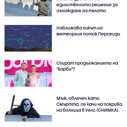
единственото решение за
охлаждане на тялото
Наближава пикът на
метеорния поток Персеиди
Спират продължанието на
"Барби"?
Мъж, облечен като
Смъртта, се качи на покрива
на болница в Уелс (СНИМКА)