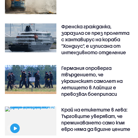
Френска гражданка,
заразила се през пролетта
с хантавирус на кораба
"Хондиус", е изписана от
интензивното отделение
Германия опроверга
твърдението, че
украинският самолет на
летището в Лайпциг е
превозвал боеприпаси
Край на етикетите в лева:
Търговците уверяват, че
преминаването само към
евро няма да вдигне цените