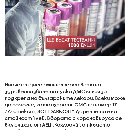
Иначе от днес - министерството на
здравеопазването пуска ДМС линия за
подкрепа на българските лекари. Всеки може
да помогне, като изпрати СМС на номер 17
777 стекст „SOLIDARNOST”. Дарението е на
стойност 1 лев. В бората с коронавируса се
включиха и от АЕЦ „Козлодуй”, откъдето