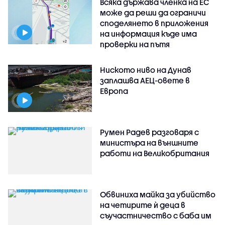
Всяка държава членка на ЕС
може да реши да ограничи
споделянето в приложения
на информация къде има
проверки на пътя
Ниското ниво на Дунав
заплашва АЕЦ-овете в
Европа
Румен Радев разговаря с
министъра на външните
работи на Великобритания
Обвиниха майка за убийство
на четирите ѝ деца в
съучастничество с баба им