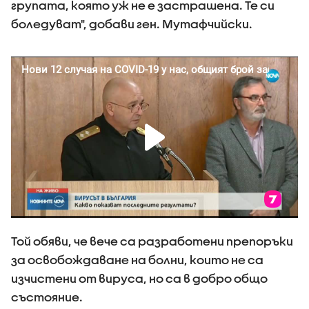
групата, която уж не е застрашена. Те си
боледуват", добави ген. Мутафчийски.
Той обяви, че вече са разработени препоръки
за освобождаване на болни, които не са
изчистени от вируса, но са в добро общо
състояние.