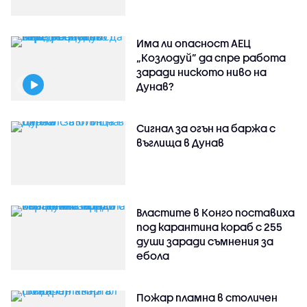
Има ли опасност АЕЦ
„Козлодуй” да спре работа
заради ниското ниво на
Дунав?
Сигнал за огън на баржа с
въглища в Дунав
Властите в Конго поставиха
под карантина кораб с 255
души заради съмнения за
ебола
Пожар пламна в столичен