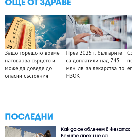
ОЩЕ ОТ ЗДРАВЕ
Защо горещото време
През 2025 г. българите
СЗО
натоварва сърцето и
са доплатили над 745
под
може да доведе до
млн. лв. за лекарства по
епи
опасни състояния
НЗОК
ПОСЛЕДНИ
Как да се облечем в жегата:
Белите дрехи не са