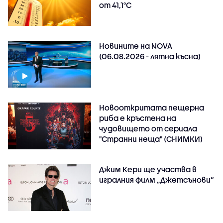
от 41,1°C
Новините на NOVA
(06.08.2026 - лятна късна)
Новооткритата пещерна
риба е кръстена на
чудовището от сериала
"Странни неща" (СНИМКИ)
Джим Кери ще участва в
игралния филм „Джетсънови“