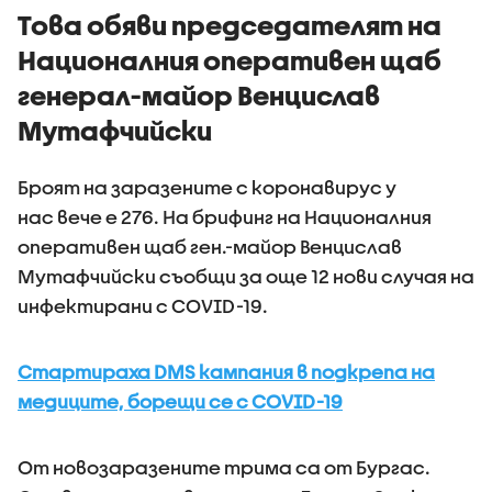
приложения на
Това обяви председателят на
информация къде
Националния оперативен щаб
има проверки на
пътя
генерал-майор Венцислав
Мутафчийски
Броят на заразените с коронавирус у
нас вече е 276. На брифинг на Националния
оперативен щаб ген.-майор Венцислав
Мутафчийски съобщи за още 12 нови случая на
инфектирани с COVID-19.
Стартираха DMS кампания в подкрепа на
медиците, борещи се с COVID-19
От новозаразените трима са от Бургас.