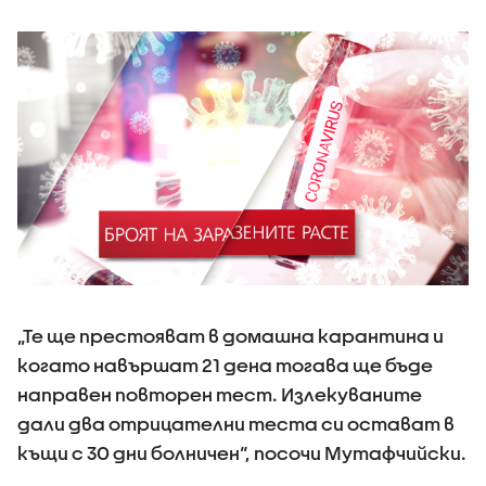
„Те ще престояват в домашна карантина и
когато навършат 21 дена тогава ще бъде
направен повторен тест. Излекуваните
дали два отрицателни теста си остават в
къщи с 30 дни болничен“, посочи Мутафчийски.