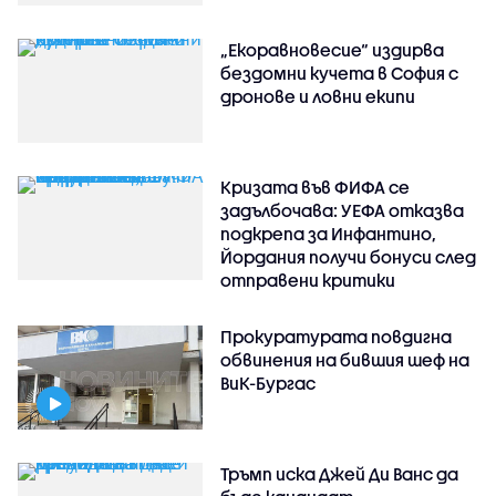
„Екоравновесие“ издирва
бездомни кучета в София с
дронове и ловни екипи
Кризата във ФИФА се
задълбочава: УЕФА отказва
подкрепа за Инфантино,
Йордания получи бонуси след
отправени критики
Прокуратурата повдигна
обвинения на бившия шеф на
ВиК-Бургас
Тръмп иска Джей Ди Ванс да