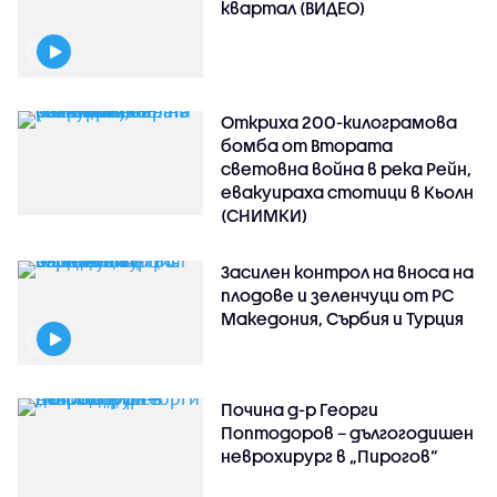
квартал (ВИДЕО)
Откриха 200-килограмова
бомба от Втората
световна война в река Рейн,
евакуираха стотици в Кьолн
(СНИМКИ)
Засилен контрол на вноса на
плодове и зеленчуци от РС
Македония, Сърбия и Турция
Почина д-р Георги
Поптодоров – дългогодишен
неврохирург в „Пирогов“