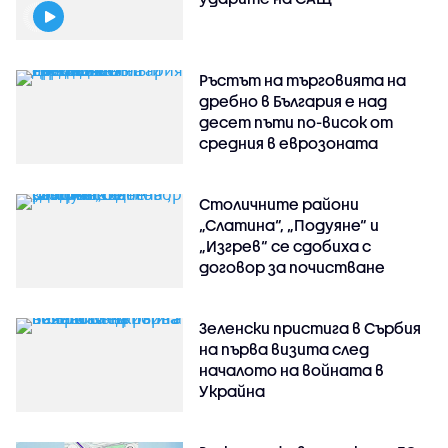
Ръстът на търговията на
дребно в България е над
десет пъти по-висок от
средния в еврозоната
Столичните райони
„Слатина“, „Подуяне“ и
„Изгрев“ се сдобиха с
договор за почистване
Зеленски пристига в Сърбия
на първа визита след
началото на войната в
Украйна