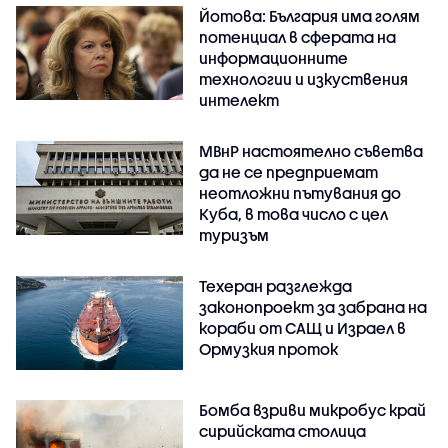
Йотова: България има голям
потенциал в сферата на
информационните
технологии и изкуствения
интелект
МВнР настоятелно съветва
да не се предприемат
неотложни пътувания до
Куба, в това число с цел
туризъм
Техеран разглежда
законопроект за забрана на
кораби от САЩ и Израел в
Ормузкия проток
Бомба взриви микробус край
сирийската столица