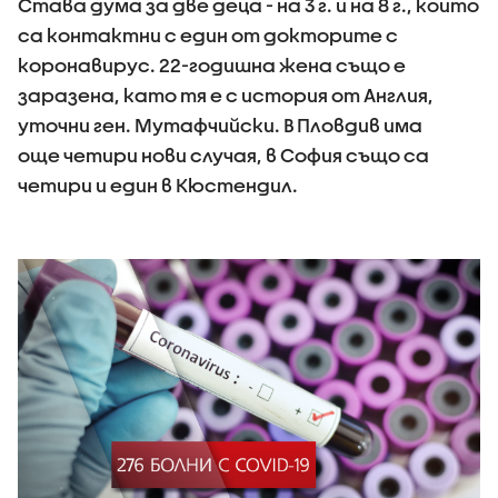
Става дума за две деца - на 3 г. и на 8 г., които
са контактни с един от докторите с
коронавирус. 22-годишна жена също е
заразена, като тя е с история от Англия,
уточни ген. Мутафчийски. В Пловдив има
още четири нови случая, в София също са
четири и един в Кюстендил.