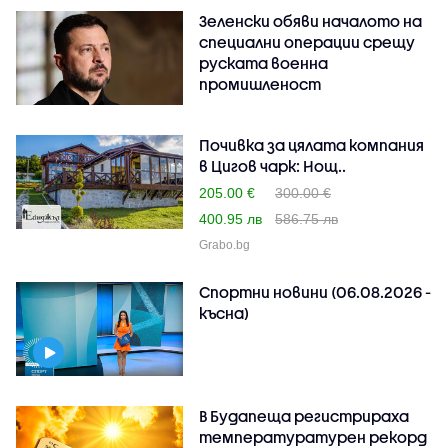
Зеленски обяви началото на
специални операции срещу
руската военна
промишленост
Почивка за цялата компания
в Цигов чарк: Нощ..
205.00 €
300.00 €
400.95 лв
586.75 лв
Grabo.bg
Спортни новини (06.08.2026 -
късна)
В Будапеща регистрираха
температуратурен рекорд