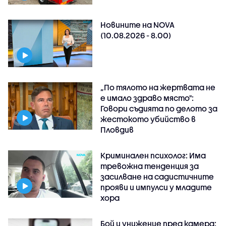
Новините на NOVA
(10.08.2026 - 8.00)
„По тялото на жертвата не
е имало здраво място":
Говори съдията по делото за
жестокото убийство в
Пловдив
Криминален психолог: Има
тревожна тенденция за
засилване на садистичните
прояви и импулси у младите
хора
Бой и унижение пред камера: