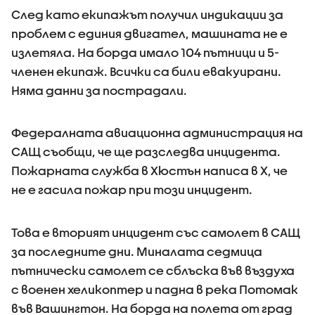
След като екипажът получил индикации за
проблем с единия двигател, машината не е
излетяла. На борда имало 104 пътници и 5-
членен екипаж. Всички са били евакуирани.
Няма данни за пострадали.
Федералната авиационна администрация на
САЩ съобщи, че ще разследва инцидента.
Пожарната служба в Хюстън написа в Х, че
не е гасила пожар при този инцидент.
Това е вторият инцидент със самолет в САЩ
за последните дни. Миналата седмица
пътнически самолет се сблъска във въздуха
с военен хеликоптер и падна в река Потомак
във Вашингтон. На борда на полета от град