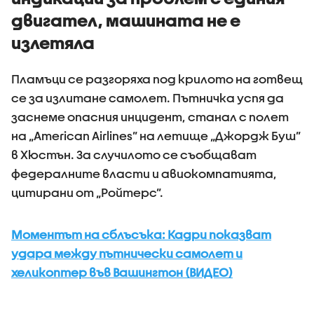
двигател, машината не е
излетяла
Пламъци се разгоряха под крилото на готвещ
се за излитане самолет. Пътничка успя да
заснеме опасния инцидент, станал с полет
на „American Airlines” на летище „Джордж Буш”
в Хюстън. За случилото се съобщават
федералните власти и авиокомпатията,
цитирани от „Ройтерс”.
Моментът на сблъсъка: Кадри показват
удара между пътнически самолет и
хеликоптер във Вашингтон (ВИДЕО)