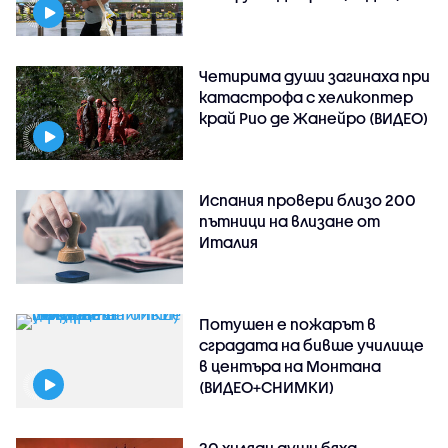
Четирима души загинаха при
катастрофа с хеликоптер
край Рио де Жанейро (ВИДЕО)
Испания провери близо 200
пътници на влизане от
Италия
Потушен е пожарът в
сградата на бивше училище
в центъра на Монтана
(ВИДЕО+СНИМКИ)