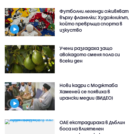
Футболни легенди оживяват
върху фланелки: Художникът,
който превръща спорта в
изкуство
Учени разгадаха защо
авокадото сменя пола си
всеки ден
Нови кадри с Моджтаба
Хаменей се появиха в
ирански медии (ВИДЕО)
ОАЕ екстрадираха в Дъблин
боса на влиятелен