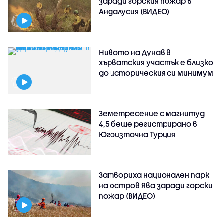
заради горския пожар в
Андалусия (ВИДЕО)
Нивото на Дунав в
хърватския участък е близко
до историческия си минимум
Земетресение с магнитуд
4,5 беше регистрирано в
Югоизточна Турция
Затвориха национален парк
на остров Ява заради горски
пожар (ВИДЕО)