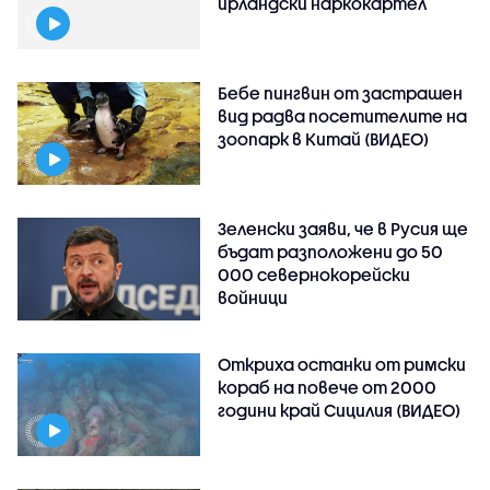
ирландски наркокартел
Бебе пингвин от застрашен
вид радва посетителите на
зоопарк в Китай (ВИДЕО)
Зеленски заяви, че в Русия ще
бъдат разположени до 50
000 севернокорейски
войници
Откриха останки от римски
кораб на повече от 2000
години край Сицилия (ВИДЕО)