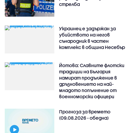
стрелба
Украинец е задържан за
убийството на негов
сънародник в частен
комплекс в община Несебър
Йотова: Славните флотски
традиции на България
намират продължение в
дръзновението на най-
младото попълнение от
военноморски офицери
Прогноза за времето
(09.08.2026 - обедна)