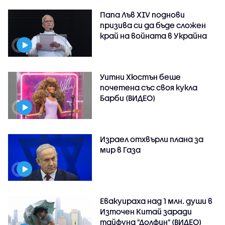
Папа Лъв XIV поднови
призива си да бъде сложен
край на войната в Украйна
Уитни Хюстън беше
почетена със своя кукла
Барби (ВИДЕО)
Израел отхвърли плана за
мир в Газа
Евакуираха над 1 млн. души в
Източен Китай заради
тайфуна "Долфин" (ВИДЕО)