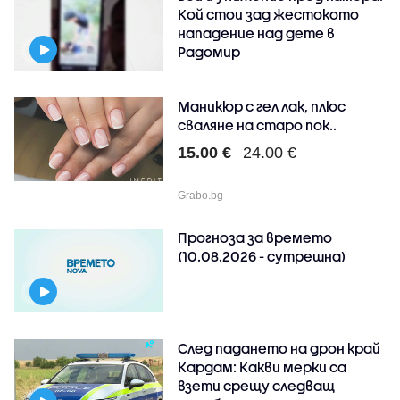
Кой стои зад жестокото
нападение над дете в
Радомир
Маникюр с гел лак, плюс
сваляне на старо пок..
15.00 €
24.00 €
Grabo.bg
Прогноза за времето
(10.08.2026 - сутрешна)
След падането на дрон край
Кардам: Какви мерки са
взети срещу следващ