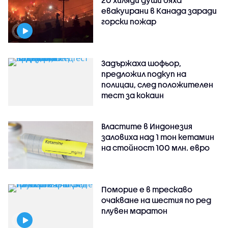
20 хиляди души бяха
евакуирани в Канада заради
горски пожар
Задържаха шофьор,
предложил подкуп на
полицаи, след положителен
тест за кокаин
Властите в Индонезия
заловиха над 1 тон кетамин
на стойност 100 млн. евро
Поморие е в трескаво
очакване на шестия по ред
плувен маратон