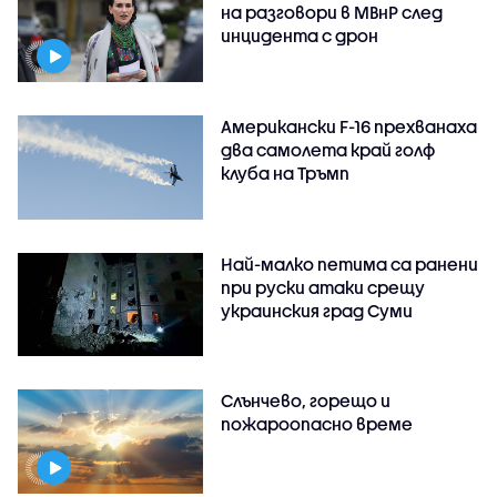
на разговори в МВнР след
инцидента с дрон
Американски F-16 прехванаха
два самолета край голф
клуба на Тръмп
Най-малко петима са ранени
при руски атаки срещу
украинския град Суми
Слънчево, горещо и
пожароопасно време