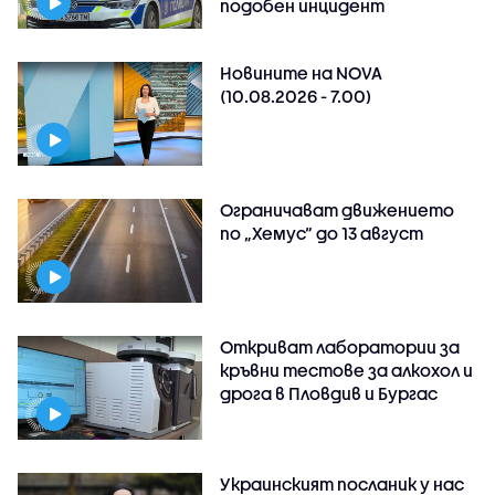
подобен инцидент
Новините на NOVA
(10.08.2026 - 7.00)
Ограничават движението
по „Хемус“ до 13 август
Откриват лаборатории за
кръвни тестове за алкохол и
дрога в Пловдив и Бургас
Украинският посланик у нас