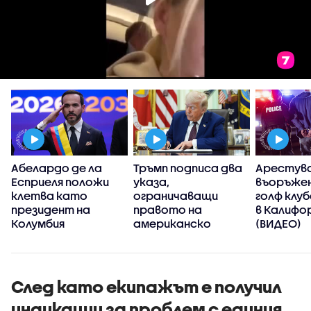
Абелардо де ла
Тръмп подписа два
Арестув
Есприеля положи
указа,
въоръжен
клетва като
ограничаващи
голф клуб
президент на
правото на
в Калифо
Колумбия
американско
(ВИДЕО)
гражданство по
рождение
След като екипажът е получил
индикации за проблем с единия