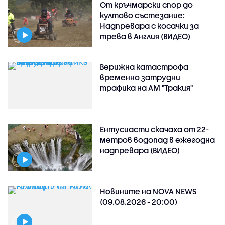
От кръчмарски спор до
култово състезание:
Надпревара с косачки за
трева в Англия (ВИДЕО)
Верижна катастрофа
временно затрудни
трафика на АМ "Тракия"
Ентусиасти скачаха от 22-
метров водопад в ежегодна
надпревара (ВИДЕО)
Новините на NOVA NEWS
(09.08.2026 - 20:00)