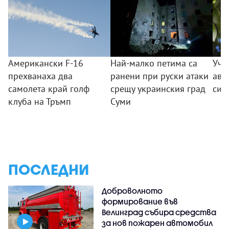
Американски F-16
Най-малко петима са
Уче
прехванаха два
ранени при руски атаки
аво
самолета край голф
срещу украинския град
си 
клуба на Тръмп
Суми
ПОСЛЕДНИ
Доброволното
формирование във
Велинград събира средства
за нов пожарен автомобил