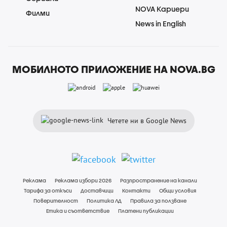
NOVA Кариери
Филми
News in English
МОБИЛНОТО ПРИЛОЖЕНИЕ НА NOVA.BG
Четете ни в Google News
Реклама
Реклама избори 2026
Разпространение на канали
Тарифа за откъси
Доставчици
Контакти
Общи условия
Поверителност
Политика ЛД
Правила за ползване
Етика и съответствие
Платени публикации