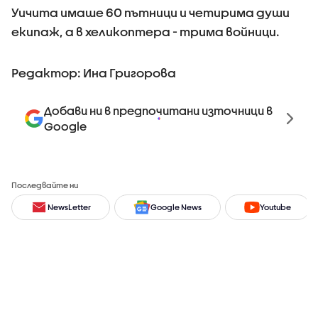
Уичита имаше 60 пътници и четирима души
екипаж, a в хеликоптера - трима войници.
Редактор: Ина Григорова
Добави ни в предпочитани източници в
Google
Последвайте ни
NewsLetter
Google News
Youtube