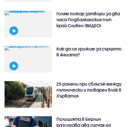
Голям пожар затвори за два
часа Подбалканския път
край Сливен (ВИДЕО)
Как да се грижим за сърцето
в жегата?
25 ранени при сблъсък между
пътнически и товарен влак в
Хърватия
Полицията в Берлин
разследва два случая на