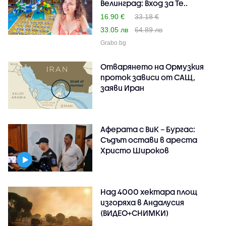
Велинград: Вход за Те..
16.90 €
33.18 €
33.05 лв
64.89 лв
Grabo.bg
Отварянето на Ормузкия
проток зависи от САЩ,
заяви Иран
Аферата с ВиК – Бургас:
Съдът остави в ареста
Христо Широков
Над 4000 хектара площ
изгоряха в Андалусия
(ВИДЕО+СНИМКИ)