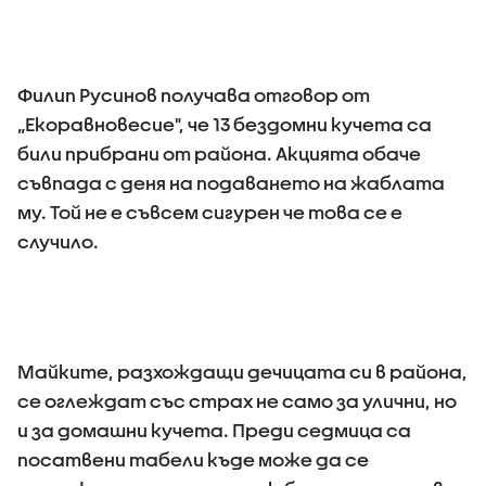
Филип Русинов получава отговор от
„Екоравновесие", че 13 бездомни кучета са
били прибрани от района. Акцията обаче
съвпада с деня на подаването на жаблата
му. Той не е съвсем сигурен че това се е
случило.
Майките, разхождащи дечицата си в района,
се оглеждат със страх не само за улични, но
и за домашни кучета. Преди седмица са
посатвени табели къде може да се