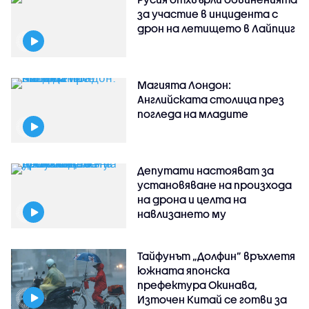
за участие в инцидента с
дрон на летището в Лайпциг
Магията Лондон:
Английската столица през
погледа на младите
Депутати настояват за
установяване на произхода
на дрона и целта на
навлизането му
Тайфунът „Долфин” връхлетя
южната японска
префектура Окинава,
Източен Китай се готви за