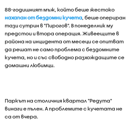
88-годишният мъж, който беше жестоко
нахапан от бездомни кучета
, беше опериран
тази сутрин в "Пирогов". В понеделник му
предстои и втора операция. Живеещите в
района на инцидента от месеци се опитват
да решат не само проблема с бездомните
кучета, но и със свободно разхождащите се
домашни любимци.
Паркът на столичния квартал "Редута"
винаги е пълен. А проблемите с кучетата не
са от вчера.