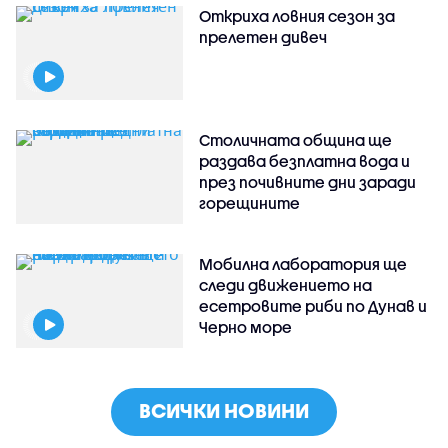
Откриха ловния сезон за
прелетен дивеч
Столичната община ще
раздава безплатна вода и
през почивните дни заради
горещините
Мобилна лаборатория ще
следи движението на
есетровите риби по Дунав и
Черно море
ВСИЧКИ НОВИНИ