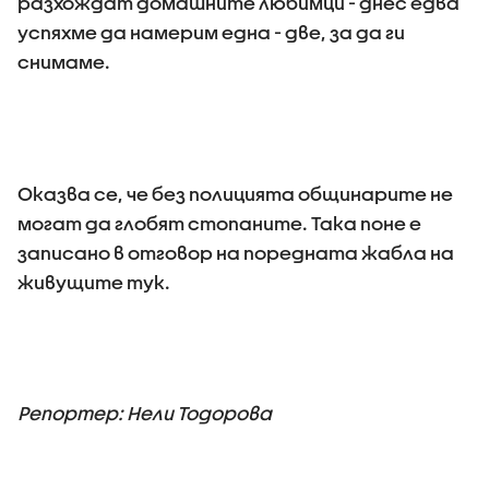
разхождат домашните любимци - днес едва
успяхме да намерим една - две, за да ги
снимаме.
Оказва се, че без полицията общинарите не
могат да глобят стопаните. Така поне е
записано в отговор на поредната жабла на
живущите тук.
Репортер: Нели Тодорова