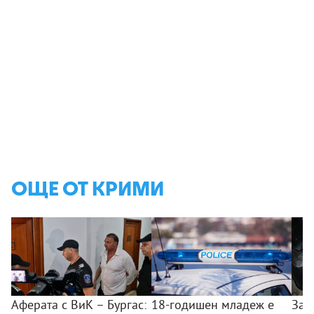
ОЩЕ ОТ КРИМИ
Аферата с ВиК – Бургас:
18-годишен младеж е
Зад