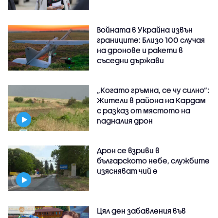
Войната в Украйна извън
границите: Близо 100 случая
на дронове и ракети в
съседни държави
„Когато гръмна, се чу силно“:
Жители в района на Кардам
с разказ от мястото на
падналия дрон
Дрон се взриви в
българското небе, службите
изясняват чий е
Цял ден забавления във