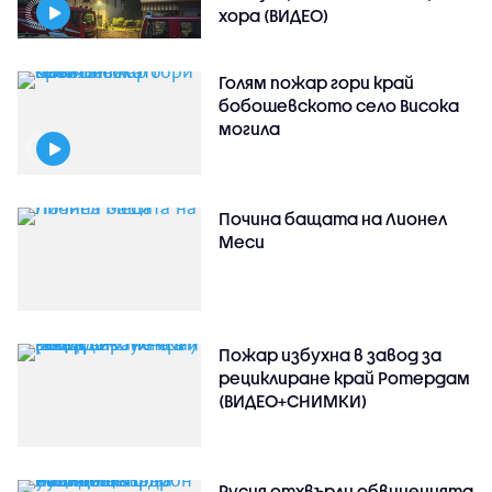
хора (ВИДЕО)
Голям пожар гори край
бобошевското село Висока
могила
Почина бащата на Лионел
Меси
Пожар избухна в завод за
рециклиране край Ротердам
(ВИДЕО+СНИМКИ)
Русия отхвърли обвиненията