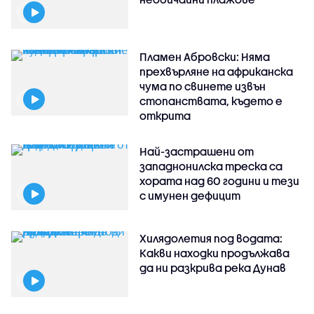
Пламен Абровски: Няма
прехвърляне на африканска
чума по свинете извън
стопанствата, където е
открита
Най-застрашени от
западнонилска треска са
хората над 60 години и тези
с имунен дефицит
Хилядолетия под водата:
Какви находки продължава
да ни разкрива река Дунав