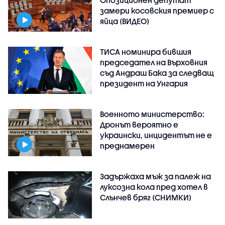
Опозиционен депутат
замери косовския премиер с
яйца (ВИДЕО)
ТИСА номинира бившия
председател на Върховния
съд Андраш Бака за следващ
президент на Унгария
Военното министерство:
Дронът вероятно е
украински, инцидентът не е
преднамерен
Задържаха мъж за палеж на
луксозна кола пред хотел в
Слънчев бряг (СНИМКИ)