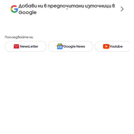
Добави ни в предпочитани източници в
Google
Последвайте ни
NewsLetter
Google News
Youtube