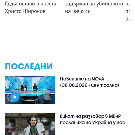
Съдът остави в ареста
задържан за убийството
пал
Христо Широков
на чичо си
пре
бря
ПОСЛЕДНИ
Новините на NOVA
(08.08.2026 - централна)
Викат на разговор в МВнР
посланика на Украйна у нас