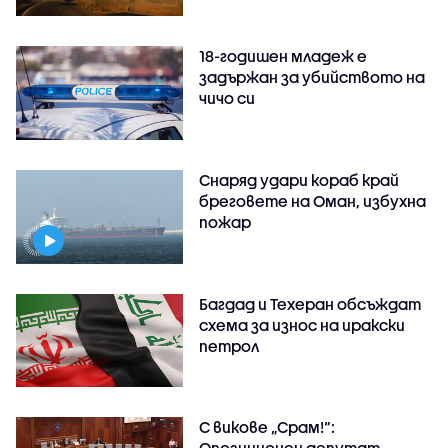
18-годишен младеж е
задържан за убийството на
чичо си
Снаряд удари кораб край
бреговете на Оман, избухна
пожар
Багдад и Техеран обсъждат
схема за износ на иракски
петрол
С викове „Срам!“: