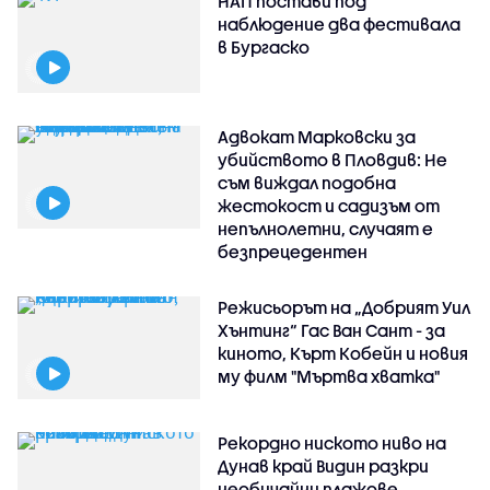
НАП постави под
наблюдение два фестивала
в Бургаско
Адвокат Марковски за
убийството в Пловдив: Не
съм виждал подобна
жестокост и садизъм от
непълнолетни, случаят е
безпрецедентен
Режисьорът на „Добрият Уил
Хънтинг“ Гас Ван Сант - за
киното, Кърт Кобейн и новия
му филм "Мъртва хватка"
Рекордно ниското ниво на
Дунав край Видин разкри
необичайни плажове