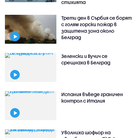
стихията
Трети ден в Сърбия се борят
с голям горски пожар в
защитена зона около
Белград
Зеленски и Вучич се
срещнаха в Белград
Испания въведе граничен
контрол с Италия
Уволниха шофьор на