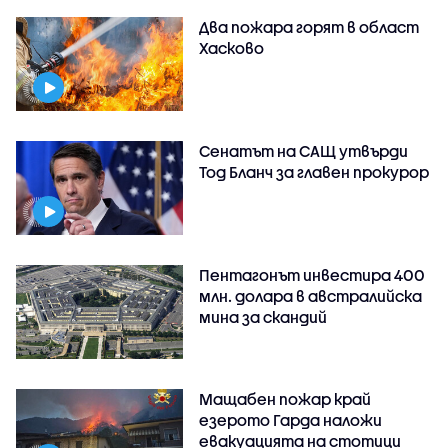
Два пожара горят в област
Хасково
Сенатът на САЩ утвърди
Тод Бланч за главен прокурор
Пентагонът инвестира 400
млн. долара в австралийска
мина за скандий
Мащабен пожар край
езерото Гарда наложи
евакуацията на стотици