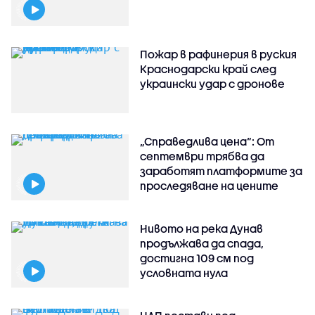
Пожар в рафинерия в руския
Краснодарски край след
украински удар с дронове
„Справедлива цена“: От
септември трябва да
заработят платформите за
проследяване на цените
Нивото на река Дунав
продължава да спада,
достигна 109 см под
условната нула