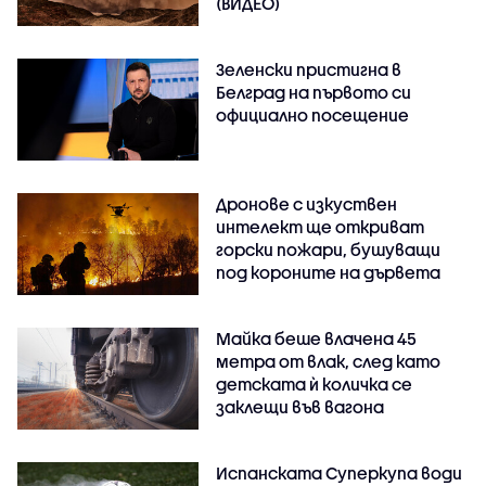
(ВИДЕО)
Зеленски пристигна в
Белград на първото си
официално посещение
Дронове с изкуствен
интелект ще откриват
горски пожари, бушуващи
под короните на дървета
Майка беше влачена 45
метра от влак, след като
детската ѝ количка се
заклещи във вагона
Испанската Суперкупа води