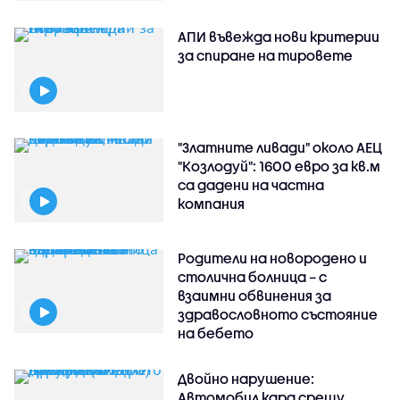
АПИ въвежда нови критерии
за спиране на тировете
"Златните ливади" около АЕЦ
"Козлодуй": 1600 евро за кв.м
са дадени на частна
компания
Родители на новородено и
столична болница – с
взаимни обвинения за
здравословното състояние
на бебето
Двойно нарушение:
Автомобил кара срещу