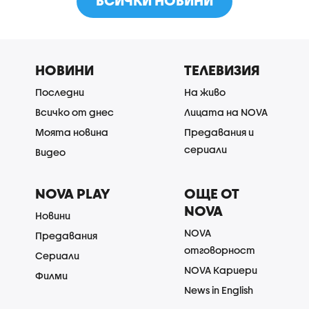
ВСИЧКИ НОВИНИ
НОВИНИ
ТЕЛЕВИЗИЯ
Последни
На живо
Всичко от днес
Лицата на NOVA
Моята новина
Предавания и
сериали
Видео
NOVA PLAY
ОЩЕ ОТ
NOVA
Новини
NOVA
Предавания
отговорност
Сериали
NOVA Кариери
Филми
News in English