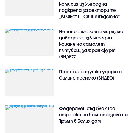
комисия извънредна
подкрепа за секторите
„Мляко“ и „Свиневъдство“
Непоносимо лоша миризма
доведе до извънредно
кацане на самолет,
пътуващ за Франкфурт
(ВИДЕО)
Порой и градушка удариха
Силинстренско (ВИДЕО)
Федерален съд блокира
строежа на балната зала на
Тръмп в Белия дом