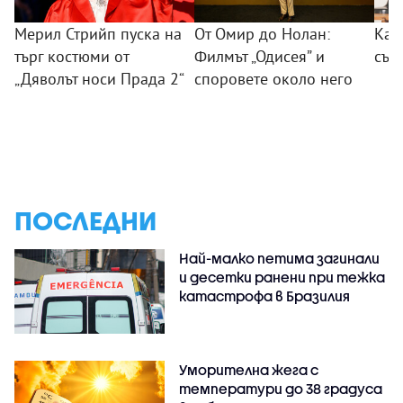
Мерил Стрийп пуска на
От Омир до Нолан:
Как
търг костюми от
Филмът „Одисея” и
сън
„Дяволът носи Прада 2“
споровете около него
ПОСЛЕДНИ
Най-малко петима загинали
и десетки ранени при тежка
катастрофа в Бразилия
Уморителна жега с
температури до 38 градуса