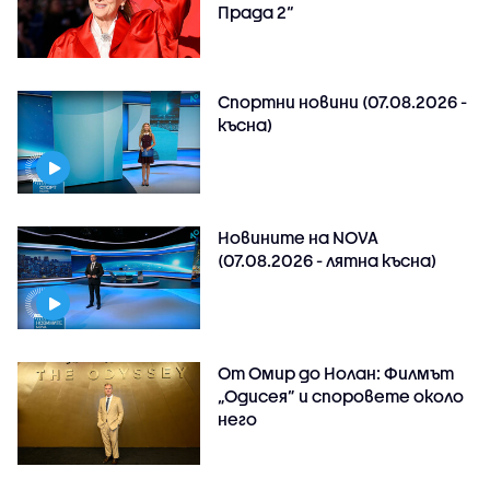
Прада 2“
Спортни новини (07.08.2026 -
късна)
Новините на NOVA
(07.08.2026 - лятна късна)
От Омир до Нолан: Филмът
„Одисея” и споровете около
него