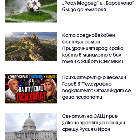
„Реал Мадрид“ и „Барселона“
близо до България
Като средновековен
фентъзи роман:
Призрачният град Крако,
който в миналото е бил
пълен с живот (СНИМКИ)
Психиатърът д-р Веселин
Герев в "Телеграфно
подкастът": Отглеждат се
деца психопати
Сенатът на САЩ прие
законопроект за санкции
срещу Русия и Иран