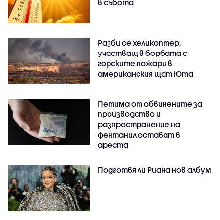
в събота
Разби се хеликоптер,
участващ в борбата с
горските пожари в
американския щат Юта
Петима от обвинените за
производство и
разпространение на
фентанил остават в
ареста
Подготвя ли Риана нов албум