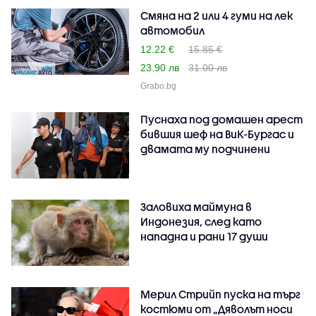
Смяна на 2 или 4 гуми на лек
автомобил
12.22 €
15.85 €
23.90 лв
31.00 лв
Grabo.bg
Пуснаха под домашен арест
бившия шеф на ВиК-Бургас и
двамата му подчинени
Заловиха маймуна в
Индонезия, след като
нападна и рани 17 души
Мерил Стрийп пуска на търг
костюми от „Дяволът носи