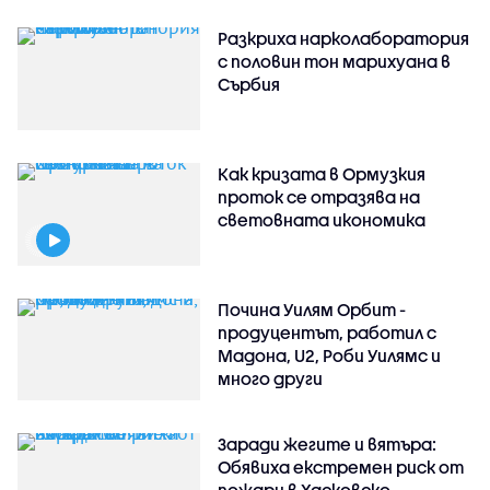
Разкриха нарколаборатория
с половин тон марихуана в
Сърбия
Как кризата в Ормузкия
проток се отразява на
световната икономика
Почина Уилям Орбит -
продуцентът, работил с
Мадона, U2, Роби Уилямс и
много други
Заради жегите и вятъра:
Обявиха екстремен риск от