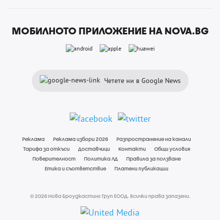
МОБИЛНОТО ПРИЛОЖЕНИЕ НА NOVA.BG
Четете ни в Google News
Реклама
Реклама избори 2026
Разпространение на канали
Тарифа за откъси
Доставчици
Контакти
Общи условия
Поверителност
Политика ЛД
Правила за ползване
Етика и съответствие
Платени публикации
© 2026 Нова Броудкастинг Груп ЕООД. Всички права запазени.