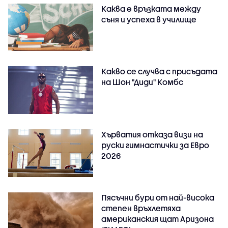
Каква е връзката между
съня и успеха в училище
Какво се случва с присъдата
на Шон "Диди" Комбс
Хърватия отказа визи на
руски гимнастички за Евро
2026
Пясъчни бури от най-висока
степен връхлетяха
американския щат Аризона