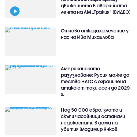
движението в аварийната
лента на АМ „Тракия” (ВИДЕО)
Отново отказаха лечение у
нас на Ива Михаилова
Американското
разузнаване: Русия може да
тества НАТО с ограничена
атака от тази есен до 2029
г.
Над 50 000 евро, злато и
скъпи часовници останали
недокоснати в дома на
убития Владимир Янков