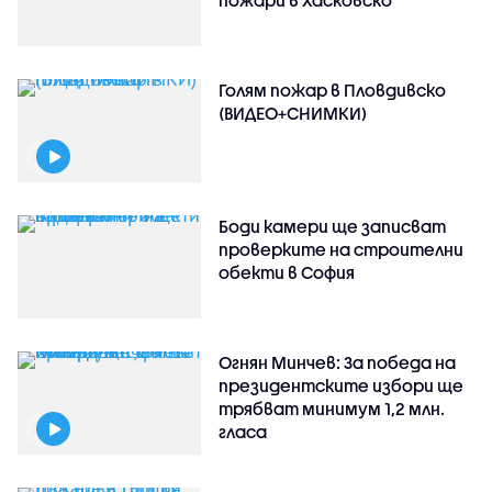
пожари в Хасковско
Голям пожар в Пловдивско
(ВИДЕО+СНИМКИ)
Боди камери ще записват
проверките на строителни
обекти в София
Огнян Минчев: За победа на
президентските избори ще
трябват минимум 1,2 млн.
гласа