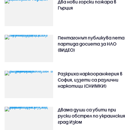
Два нови горски пожара в
Гърция
Пентагонът публикува пета
партида досиета за НЛО
(ВИДЕО)
Разкриха наркооранжерия в
София, иззети са различни
наркотици (СНИМКИ)
Двама души са убити при
руски обстрeл по украинския
град Изюм