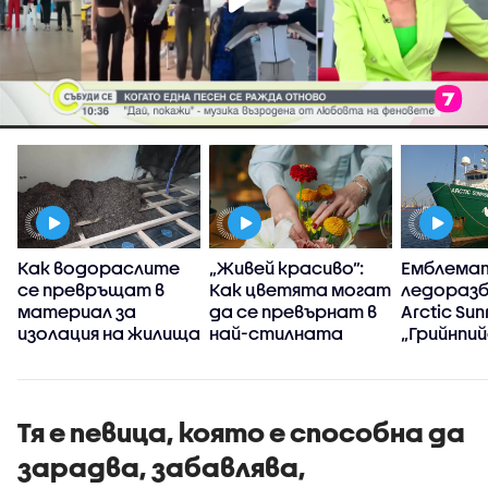
Как водораслите
„Живей красиво”:
Емблема
се превръщат в
Как цветята могат
ледоразб
материал за
да се превърнат в
Arctic Sun
изолация на жилища
най-стилната
„Грийнпий
декорация у дома
акостира
Варна
Тя е певица, която е способна да
зарадва, забавлява,