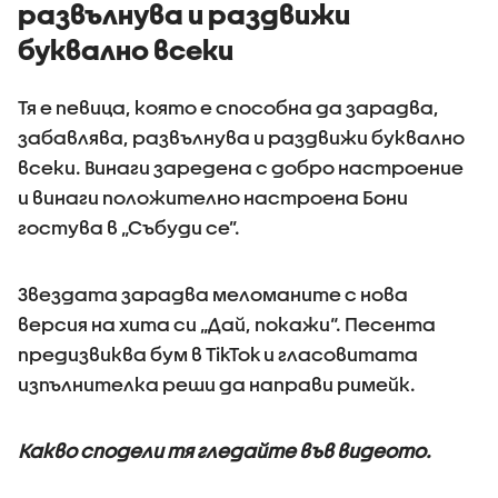
развълнува и раздвижи
буквално всеки
Тя е певица, която е способна да зарадва,
забавлява, развълнува и раздвижи буквално
всеки. Винаги заредена с добро настроение
и винаги положително настроена Бони
гостува в „Събуди се”.
Звездата зарадва меломаните с нова
версия на хита си „Дай, покажи“. Песента
предизвиква бум в TikTok и гласовитата
изпълнителка реши да направи римейк.
Какво сподели тя гледайте във видеото.